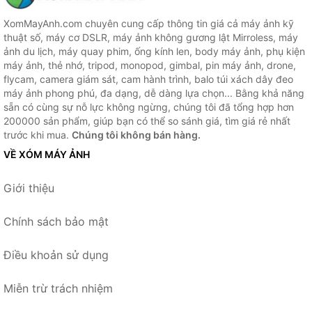
XomMayAnh.com chuyên cung cấp thông tin giá cả máy ảnh kỹ
thuật số, máy cơ DSLR, máy ảnh không gương lật Mirroless, máy
ảnh du lịch, máy quay phim, ống kính len, body máy ảnh, phụ kiện
máy ảnh, thẻ nhớ, tripod, monopod, gimbal, pin máy ảnh, drone,
flycam, camera giám sát, cam hành trình, balo túi xách dây đeo
máy ảnh phong phú, đa dạng, dễ dàng lựa chọn... Bằng khả năng
sẵn có cùng sự nỗ lực không ngừng, chúng tôi đã tổng hợp hơn
200000 sản phẩm, giúp bạn có thể so sánh giá, tìm giá rẻ nhất
trước khi mua.
Chúng tôi không bán hàng.
VỀ XÓM MÁY ẢNH
Giới thiệu
Chính sách bảo mật
Điều khoản sử dụng
Miễn trừ trách nhiệm