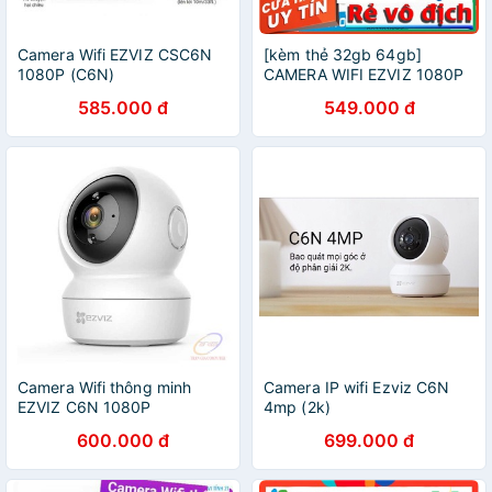
Camera Wifi EZVIZ CSC6N
[kèm thẻ 32gb 64gb]
1080P (C6N)
CAMERA WIFI EZVIZ 1080P
C6N camera ezviz c6n
585.000 đ
549.000 đ
chính hãng
Camera Wifi thông minh
Camera IP wifi Ezviz C6N
EZVIZ C6N 1080P
4mp (2k)
600.000 đ
699.000 đ