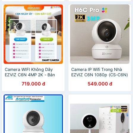
Camera WIFI Không Dây
Camera IP Wifi Trong Nhà
EZVIZ C6N 4MP 2K - Bản
EZVIZ C6N 1080p (CS-C6N)
nâng cấp C6N 1080p
- Hàng Chính Hãng
719.000 đ
549.000 đ