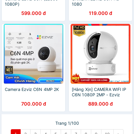
1080P)
1080
599.000 đ
119.000 đ
Camera Ezviz C6N 4MP 2K
[Hàng Xịn] CAMERA WIFI IP
C6N 1080P 2MP - Ezviz
Ezviz CS CV246 Hàng chính
700.000 đ
889.000 đ
hãng
Trang 1/100