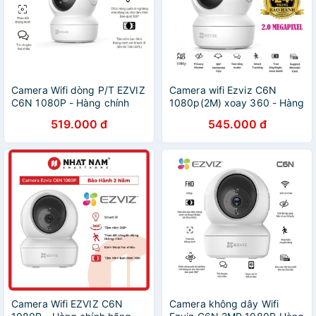
Camera Wifi dòng P/T EZVIZ
Camera wifi Ezviz C6N
C6N 1080P - Hàng chính
1080p(2M) xoay 360 - Hàng
hãng
chính hãng
519.000 đ
545.000 đ
Camera Wifi EZVIZ C6N
Camera không dây Wifi