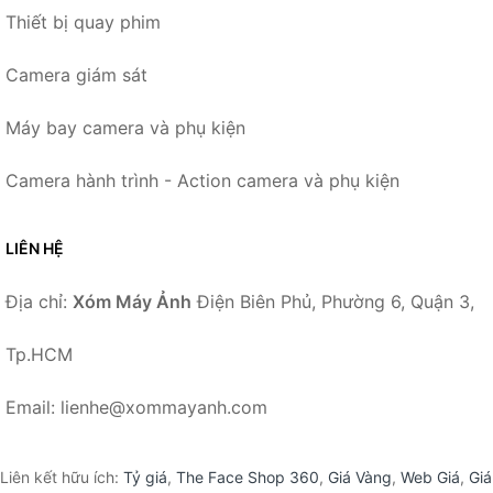
Thiết bị quay phim
Camera giám sát
Máy bay camera và phụ kiện
Camera hành trình - Action camera và phụ kiện
LIÊN HỆ
Địa chỉ:
Xóm Máy Ảnh
Điện Biên Phủ, Phường 6, Quận 3,
Tp.HCM
Email: lienhe@xommayanh.com
Liên kết hữu ích:
Tỷ giá
,
The Face Shop 360
,
Giá Vàng
,
Web Giá
,
Giá