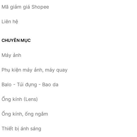
Mã giảm giá Shopee
Liên hệ
CHUYÊN MỤC
Máy ảnh
Phụ kiện máy ảnh, máy quay
Balo - Túi đựng - Bao da
Ống kính (Lens)
Ống kính, ống ngắm
Thiết bị ánh sáng