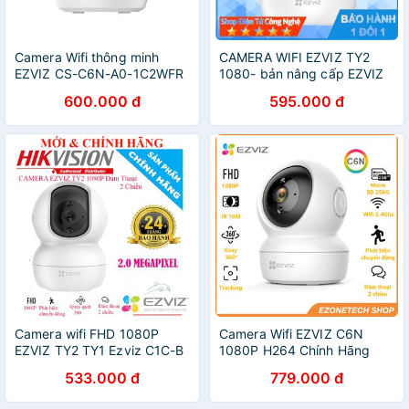
Camera Wifi thông minh
CAMERA WIFI EZVIZ TY2
EZVIZ CS-C6N-A0-1C2WFR
1080- bản nâng cấp EZVIZ
(C6N 1080P)
C6N
600.000 đ
595.000 đ
Camera wifi FHD 1080P
Camera Wifi EZVIZ C6N
EZVIZ TY2 TY1 Ezviz C1C-B
1080P H264 Chính Hãng
Ezviz C6N
533.000 đ
779.000 đ