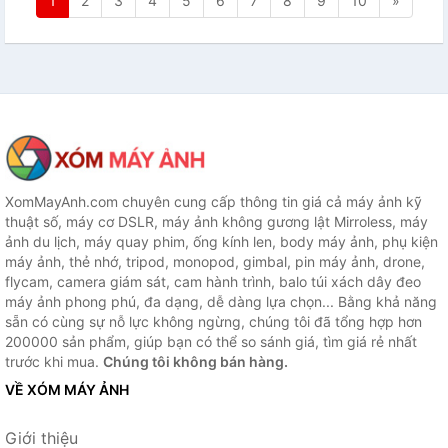
1
2
3
4
5
6
7
8
9
10
»
XomMayAnh.com chuyên cung cấp thông tin giá cả máy ảnh kỹ
thuật số, máy cơ DSLR, máy ảnh không gương lật Mirroless, máy
ảnh du lịch, máy quay phim, ống kính len, body máy ảnh, phụ kiện
máy ảnh, thẻ nhớ, tripod, monopod, gimbal, pin máy ảnh, drone,
flycam, camera giám sát, cam hành trình, balo túi xách dây đeo
máy ảnh phong phú, đa dạng, dễ dàng lựa chọn... Bằng khả năng
sẵn có cùng sự nỗ lực không ngừng, chúng tôi đã tổng hợp hơn
200000 sản phẩm, giúp bạn có thể so sánh giá, tìm giá rẻ nhất
trước khi mua.
Chúng tôi không bán hàng.
VỀ XÓM MÁY ẢNH
Giới thiệu