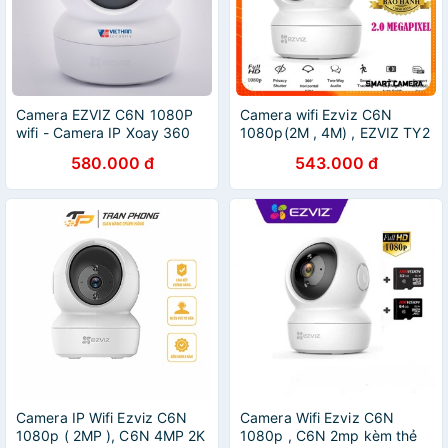
Camera EZVIZ C6N 1080P
Camera wifi Ezviz C6N
wifi - Camera IP Xoay 360
1080p(2M , 4M) , EZVIZ TY2
Chính Hãng
Xoay (360) - Hàng chính
580.000 đ
543.000 đ
hãng
Camera IP Wifi Ezviz C6N
Camera Wifi Ezviz C6N
1080p ( 2MP ), C6N 4MP 2K
1080p , C6N 2mp kèm thẻ