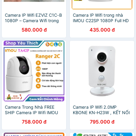
Camera IP Wifi EZVIZ C1C-B
Camera IP Wifi trong nhà
1080P – Camera Wifi trong
IMOU C22SP 1080P Full HD
nhà thông minh
580.000 đ
435.000 đ
Camera Trong Nhà FREE
Camera IP Wifi 2.0MP
SHIP Camera IP Wifi IMOU
KBONE KN-H23W , KẾT NỐI
Ranger 2C TA42P 4Mpx
WIFI, LẮP TRONG NHÀ
758.000 đ
795.000 đ
Xoay 360° - Camera Trong
Nhà Độ Nét Cao 1080FullHD