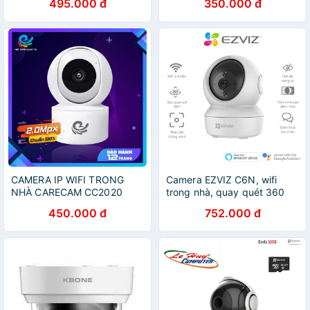
495.000 đ
350.000 đ
minh
Trong Nhà carecam cc2020
onviz cam v5
CAMERA IP WIFI TRONG
Camera EZVIZ C6N, wifi
NHÀ CARECAM CC2020
trong nhà, quay quét 360
FULL HD 1080P - ĐÀM
độ, độ phân giải 1080p
450.000 đ
752.000 đ
THOẠI 2 CHIỀU