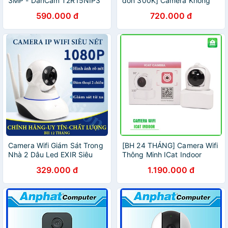
3MP - DanCam T2R15NIP3
đơn 300K] Camera Không
Dây Wifi EZVIZ C1C 1080P
590.000 đ
720.000 đ
Trong Nhà
Camera Wifi Giám Sát Trong
[BH 24 THÁNG] Camera Wifi
Nhà 2 Dâu Led EXIR Siêu
Thông Minh ICat Indoor
Nét Full HD 1920x1080p
Trong Nhà - Hunonic ICat
329.000 đ
1.190.000 đ
Indoor -
ĐIỆN_THÔNG_MINH_VN