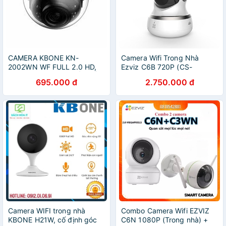
CAMERA KBONE KN-
Camera Wifi Trong Nhà
2002WN WF FULL 2.0 HD,
Ezviz C6B 720P (CS-
LẮP TRONG NHÀ, KẾT NỐI
CV240-B0-21WFR) - TẶNG
695.000 đ
2.750.000 đ
WIFI
THẺ 32g
Camera WIFI trong nhà
Combo Camera Wifi EZVIZ
KBONE H21W, cố định góc
C6N 1080P (Trong nhà) +