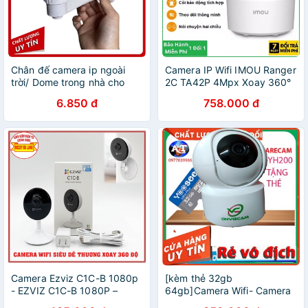
Chân đế camera ip ngoài
Camera IP Wifi IMOU Ranger
trời/ Dome trong nhà cho
2C TA42P 4Mpx Xoay 360°
camera WIFI Onvizcam,
- Camera Trong Nhà Siêu
6.850 đ
758.000 đ
Ezviz, imou
Nét
Camera Ezviz C1C-B 1080p
[kèm thẻ 32gb
- EZVIZ C1C-B 1080P –
64gb]Camera Wifi- Camera
Camera Wifi trong nhà thông
Wifi IP- Camera Quan Sát