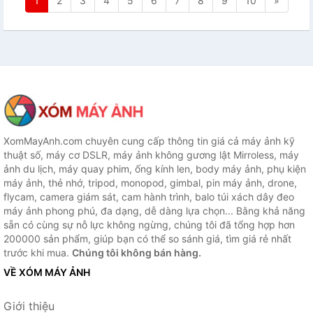
1
2
3
4
5
6
7
8
9
10
»
XomMayAnh.com chuyên cung cấp thông tin giá cả máy ảnh kỹ
thuật số, máy cơ DSLR, máy ảnh không gương lật Mirroless, máy
ảnh du lịch, máy quay phim, ống kính len, body máy ảnh, phụ kiện
máy ảnh, thẻ nhớ, tripod, monopod, gimbal, pin máy ảnh, drone,
flycam, camera giám sát, cam hành trình, balo túi xách dây đeo
máy ảnh phong phú, đa dạng, dễ dàng lựa chọn... Bằng khả năng
sẵn có cùng sự nỗ lực không ngừng, chúng tôi đã tổng hợp hơn
200000 sản phẩm, giúp bạn có thể so sánh giá, tìm giá rẻ nhất
trước khi mua.
Chúng tôi không bán hàng.
VỀ XÓM MÁY ẢNH
Giới thiệu