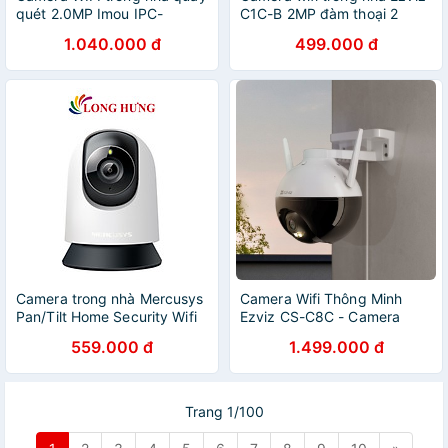
quét 2.0MP Imou IPC-
C1C-B 2MP đàm thoại 2
A22EP-G-V3 - Hàng chính
chiều - Hàng chính hãng
1.040.000 đ
499.000 đ
hãng
Camera trong nhà Mercusys
Camera Wifi Thông Minh
Pan/Tilt Home Security Wifi
Ezviz CS-C8C - Camera
3MP 2K MC210 - Hàng chính
Xoay Ngang 352 độ - Gắn
559.000 đ
1.499.000 đ
hãng
Ngoài trời, Trong nhà
Trang 1/100