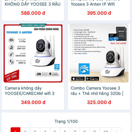
KHÔNG DÂY YOOSEE 3 RÂU
Yoosee 3 Anten IP Wifi
FULL HD
HD720
588.000 đ
395.000 đ
Camera không dây
Combo Camera Yoosee 3
YOOSEE/CARECAM wifi 3
râu + Thẻ nhớ hãng 32Gb |
ăng ten HD1080
64Gb
349.000 đ
325.000 đ
Trang 1/100