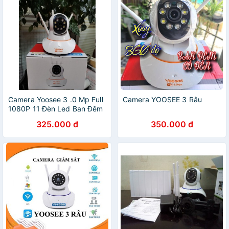
Camera Yoosee 3 .0 Mp Full
Camera YOOSEE 3 Râu
1080P 11 Đèn Led Ban Đêm
Có Màu-Bảo Hành 12 tháng,
325.000 đ
350.000 đ
Yoosee 3 Râu, Yoosee 5 Râu