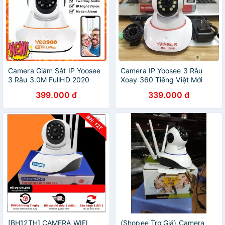
Camera Giám Sát IP Yoosee
Camera IP Yoosee 3 Râu
3 Râu 3.0M FullHD 2020
Xoay 360 Tiếng Việt Mới
399.000 đ
339.000 đ
[BH12TH] CAMERA WIFI
(Shopee Trợ Giá) Camera