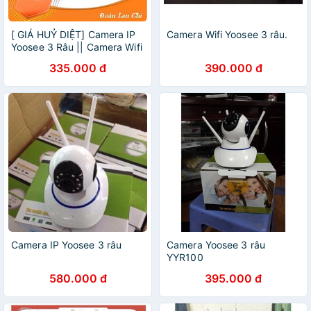
[ GIÁ HUỶ DIỆT] Camera IP
Camera Wifi Yoosee 3 râu.
Yoosee 3 Râu || Camera Wifi
YooSee HD720P - 3 Anten
335.000 đ
390.000 đ
Camera IP Yoosee 3 râu
Camera Yoosee 3 râu
YYR100
580.000 đ
395.000 đ