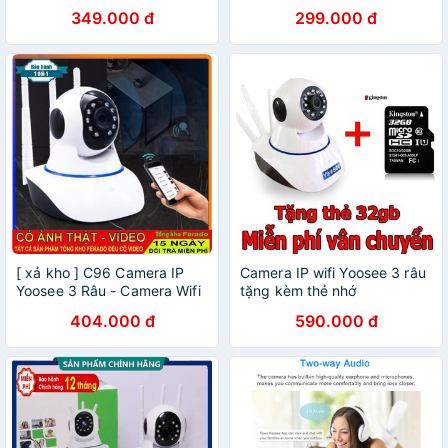
349.000 đ
299.000 đ
[ xả kho ] C96 Camera IP
Camera IP wifi Yoosee 3 râu
Yoosee 3 Râu - Camera Wifi
tặng kèm thẻ nhớ
YooSee HD720P, có thẻ nhớ
404.000 đ
590.000 đ
- Siêu Nét