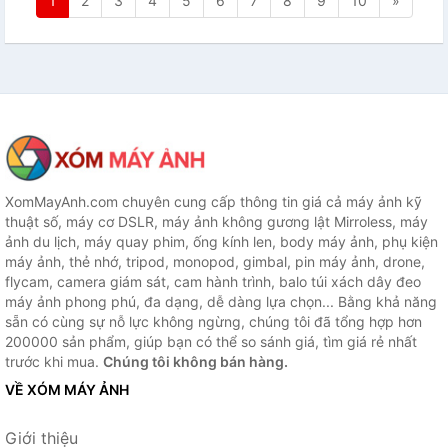
1
2
3
4
5
6
7
8
9
10
»
XomMayAnh.com chuyên cung cấp thông tin giá cả máy ảnh kỹ
thuật số, máy cơ DSLR, máy ảnh không gương lật Mirroless, máy
ảnh du lịch, máy quay phim, ống kính len, body máy ảnh, phụ kiện
máy ảnh, thẻ nhớ, tripod, monopod, gimbal, pin máy ảnh, drone,
flycam, camera giám sát, cam hành trình, balo túi xách dây đeo
máy ảnh phong phú, đa dạng, dễ dàng lựa chọn... Bằng khả năng
sẵn có cùng sự nỗ lực không ngừng, chúng tôi đã tổng hợp hơn
200000 sản phẩm, giúp bạn có thể so sánh giá, tìm giá rẻ nhất
trước khi mua.
Chúng tôi không bán hàng.
VỀ XÓM MÁY ẢNH
Giới thiệu