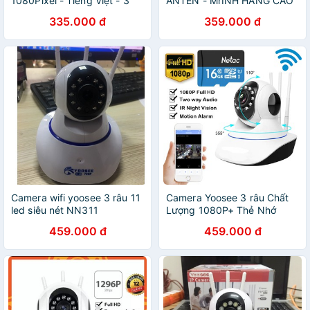
1080Pixel - Tiếng Việt - 3
ANTEN - MrÍNH HÃNG CAO
Râu Thật
CẤP FULLHD
335.000 đ
359.000 đ
Camera wifi yoosee 3 râu 11
Camera Yoosee 3 râu Chất
led siêu nét NN311
Lượng 1080P+ Thẻ Nhớ
16GB
459.000 đ
459.000 đ