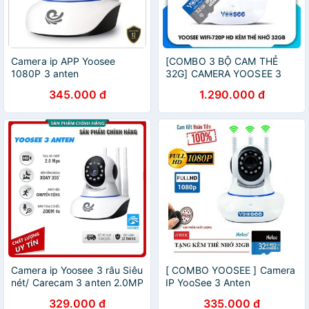
Camera ip APP Yoosee
[COMBO 3 BỘ CAM THẺ
1080P 3 anten
32G] CAMERA YOOSEE 3
RÂU 2.0
345.000 đ
1.290.000 đ
Camera ip Yoosee 3 râu Siêu
[ COMBO YOOSEE ] Camera
nét/ Carecam 3 anten 2.0MP
IP YooSee 3 Anten
FHD1080P - 2.0mpx TẶNG
329.000 đ
335.000 đ
THẺ 32GB