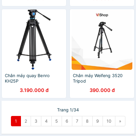
Chân máy quay Benro
Chân máy Weifeng 3520
KH25P
Tripod
3.190.000 đ
390.000 đ
Trang 1/34
1
2
3
4
5
6
7
8
9
10
»