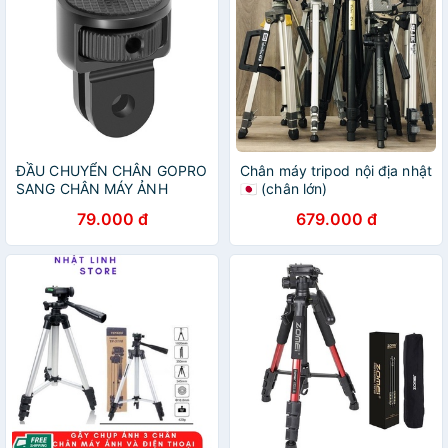
ĐẦU CHUYỂN CHÂN GOPRO
Chân máy tripod nội địa nhật
SANG CHÂN MÁY ẢNH
🇯🇵 (chân lớn)
PULUZ
79.000 đ
679.000 đ