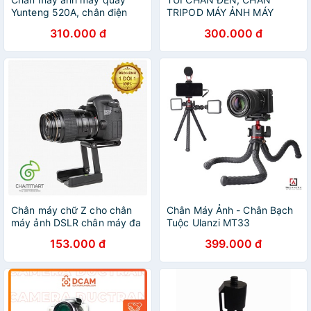
Yunteng 520A, chân điện
TRIPOD MÁY ẢNH MÁY
thoại
QUAY CCS-90
310.000 đ
300.000 đ
Chân máy chữ Z cho chân
Chân Máy Ảnh - Chân Bạch
máy ảnh DSLR chân máy đa
Tuộc Ulanzi MT33
năng điều chỉnh góc
153.000 đ
399.000 đ
nghiêng dễ dàng