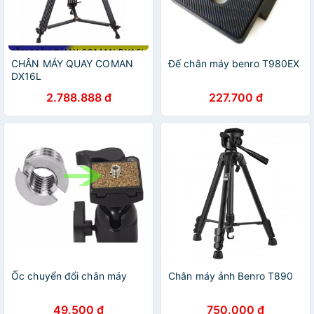
CHÂN MÁY QUAY COMAN
Đế chân máy benro T980EX
DX16L
2.788.888 đ
227.700 đ
Ốc chuyển đổi chân máy
Chân máy ảnh Benro T890
49.500 đ
750.000 đ