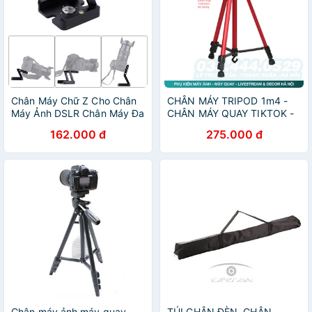
Chân Máy Chữ Z Cho Chân
CHÂN MÁY TRIPOD 1m4 -
Máy Ảnh DSLR Chân Máy Đa
CHÂN MÁY QUAY TIKTOK -
Năng
CHÂN MÁY ĐIỆN THOẠI -
162.000 đ
275.000 đ
AUG CAMERA HÀ NỘI
Chân máy ảnh máy quay
TÚI CHÂN ĐÈN, CHÂN