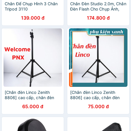
Chân Đế Chụp Hình 3 Chân
Chân Đèn Studio 2.0m, Chân
Tripod 3110
Đèn Flash Cho Chụp Ảnh,
Quay Phim, Chân Đèn
139.000 đ
174.800 đ
Livestream
[Chân đèn Linco Zenith
[Chân đèn Linco Zenith
8806] cao cấp, chân đèn
8806] cao cấp, chân đèn
livestream, chân máy ảnh
livestream, chân máy ảnh
65.000 đ
75.000 đ
dài 2m1
dài 2m1