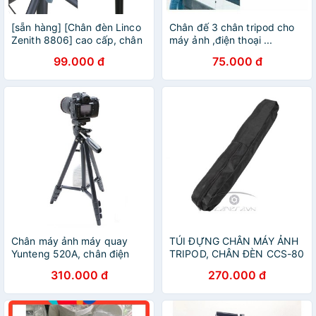
[sẵn hàng] [Chân đèn Linco
Chân đế 3 chân tripod cho
Zenith 8806] cao cấp, chân
máy ảnh ,điện thoại ...
đèn livestream, chân máy
99.000 đ
75.000 đ
ảnh dài 2m1
Chân máy ảnh máy quay
TÚI ĐỰNG CHÂN MÁY ẢNH
Yunteng 520A, chân điện
TRIPOD, CHÂN ĐÈN CCS-80
thoại
310.000 đ
270.000 đ