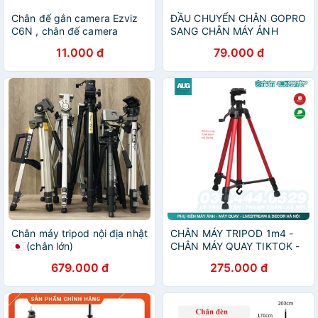
Chân đế gắn camera Ezviz
ĐẦU CHUYỂN CHÂN GOPRO
C6N , chân đế camera
SANG CHÂN MÁY ẢNH
PULUZ
11.000 đ
79.000 đ
Chân máy tripod nội địa nhật
CHÂN MÁY TRIPOD 1m4 -
🇯🇵 (chân lớn)
CHÂN MÁY QUAY TIKTOK -
CHÂN MÁY ĐIỆN THOẠI -
679.000 đ
275.000 đ
AUG CAMERA HÀ NỘI