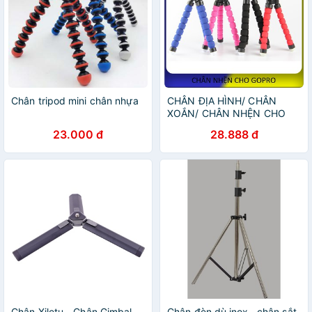
Chân tripod mini chân nhựa
CHÂN ĐỊA HÌNH/ CHÂN
XOẮN/ CHÂN NHỆN CHO
GOPRO, XIAOMI, SJCAM
23.000 đ
28.888 đ
Chân Xiletu - Chân Gimbal -
Chân đèn dù inox , chân sắt