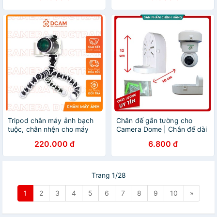
Tripod chân máy ảnh bạch
Chân đế gắn tường cho
tuộc, chân nhện cho máy
Camera Dome | Chân đế dài
ảnh DSLR
ngoài trời
220.000 đ
6.800 đ
Trang 1/28
1
2
3
4
5
6
7
8
9
10
»