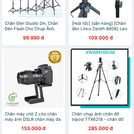
Chân Đèn Studio 2m, Chân
[Hoả tốc] [sẵn hàng] [Chân
Đèn Flash Cho Chụp Ảnh,
đèn Linco Zenith 8806] cao
Quay Phim, Chân Đèn
cấp, chân đèn livestream,
99.990 đ
109.000 đ
Livestream - AUG Camera
chân máy ảnh dài 2m1
Hà Nội
Chân máy chữ Z cho chân
Chân chụp ảnh chân đỡ
máy ảnh DSLR chân máy đa
tripod TTX6218 - chân đỡ
năng điều chỉnh góc
điện thoại, máy ảnh dùng
153.000 đ
285.000 đ
nghiêng dễ dàng
bluetooth (kèm túi đựng +