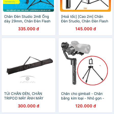
Chân Đèn Studio 2m8 Ống
[Hoả tốc] [Cao 2m] Chân
dày 29mm, Chân Đèn Flash
Đèn Studio, Chân Đèn Flash
Cho Chụp Ảnh, Quay Phim,
Cho Chụp Ảnh, Quay Phim,
335.000 đ
145.000 đ
Chân Đèn Livestream
Chân Đèn Livestream
TÚI CHÂN ĐÈN, CHÂN
Chân cho gimball - Chân
TRIPOD MÁY ẢNH MÁY
bằng kim loại - Nhỏ gọn -
QUAY CCS-90
chắc chắn
300.000 đ
120.000 đ