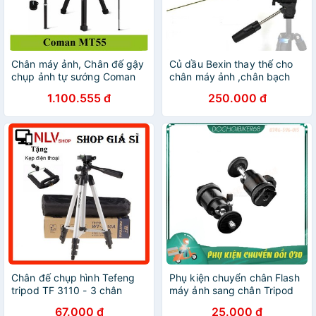
Chân máy ảnh, Chân đế gậy
Củ dầu Bexin thay thế cho
chụp ảnh tự sướng Coman
chân máy ảnh ,chân bạch
MT55
tuộc
1.100.555 đ
250.000 đ
Chân đế chụp hình Tefeng
Phụ kiện chuyển chân Flash
tripod TF 3110 - 3 chân
máy ảnh sang chân Tripod
chup hinh
1/4"
67.000 đ
25.000 đ