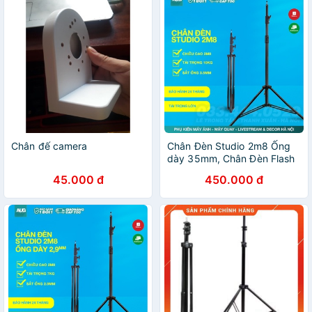
Chân đế camera
Chân Đèn Studio 2m8 Ống
dày 35mm, Chân Đèn Flash
Cho Chụp Ảnh, Quay Phim,
45.000 đ
450.000 đ
Chân Đèn Livestream