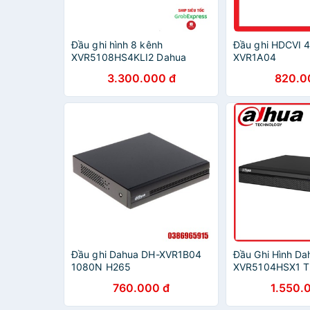
Đầu ghi hình 8 kênh
Đầu ghi HDCVI 
XVR5108HS4KLI2 Dahua
XVR1A04
DSS, đầu ghi 8 kênh 4K
3.300.000 đ
820.0
Đầu ghi Dahua DH-XVR1B04
Đầu Ghi Hình Da
1080N H265
XVR5104HSX1 
760.000 đ
1.550.