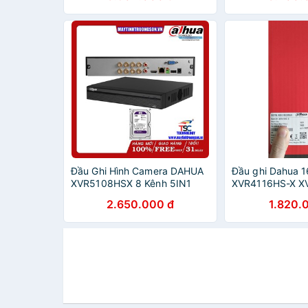
Đầu Ghi Hình Camera DAHUA
Đầu ghi Dahua 1
XVR5108HSX 8 Kênh 5IN1
XVR4116HS-X X
Dahua DSS | Kèm HDD 2TB/
XVR4116 (tem c
2.650.000 đ
1.820.
2000Gb
Dahua VN)