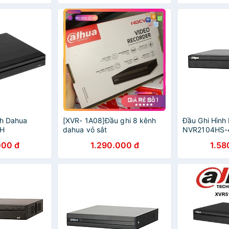
nh Dahua
[XVR- 1A08]Đầu ghi 8 kênh
Đầu Ghi Hình
/H
dahua vỏ sắt
NVR2104HS-4
chính hãng
000 đ
1.290.000 đ
1.58