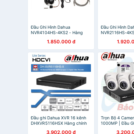
Đầu Ghi Hình Dahua
Đầu Ghi Hình Da
NVR4104HS-4KS2 - Hàng
NVR2116HS-4KS
chính hãng
Chính Hãng
1.850.000 đ
1.920.
Đầu ghi Dahua XVR 16 kênh
Trọn Bộ 4 Came
DHXVR5116HSX Hàng chính
1000MP | Đầu G
hãng
1Megapixels
3.902.000 đ
3.200.