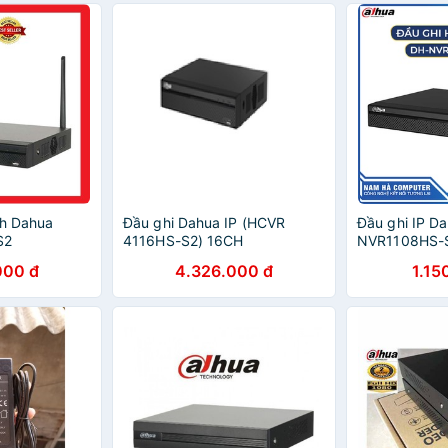
nh Dahua
Đầu ghi Dahua IP (HCVR
Đầu ghi IP D
S2
4116HS-S2) 16CH
NVR1108HS-
000 đ
4.326.000 đ
1.15