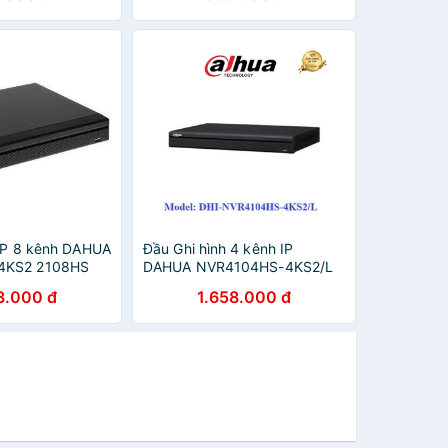
 IP 8 kênh DAHUA
Đầu Ghi hình 4 kênh IP
4KS2 2108HS
DAHUA NVR4104HS-4KS2/L
ính hãng DAHUA
NVR4104 (chính hãng Dahua
3.000 đ
1.658.000 đ
VN)