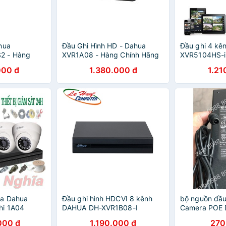
hua
Đầu Ghi Hình HD - Dahua
Đầu ghi 4 kê
2 - Hàng
XVR1A08 - Hàng Chính Hãng
XVR5104HS-i
5104HS (chí
000 đ
1.380.000 đ
1.21
VN)
ra Dahua
Đầu ghi hình HDCVI 8 kênh
bộ nguồn đầu
hi 1A04
DAHUA DH-XVR1B08-I
Camera POE D
000 đ
1.190.000 đ
270