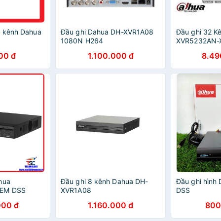
4 kênh Dahua
Đầu ghi Dahua DH-XVR1A08
Đầu ghi 32 K
1080N H264
XVR5232AN-
00 đ
1.100.000 đ
8.49
hua
Đầu ghi 8 kênh Dahua DH-
Đầu ghi hình
TEM DSS
XVR1A08
DSS
000 đ
1.160.000 đ
800