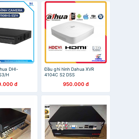
ahua DHI-
Đầu ghi hình Dahua XVR
S3/H
4104C S2 DSS
0.000 đ
950.000 đ