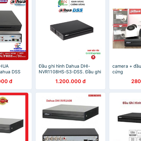
AHUA
Đầu ghi hình Dahua DHI-
camera + đầu
Dahua DSS
NVR1108HS-S3-DSS. Đầu ghi
cứng
dahua IP 8 Kênh dahua chính
000 đ
1.200.000 đ
280
hãng dss.