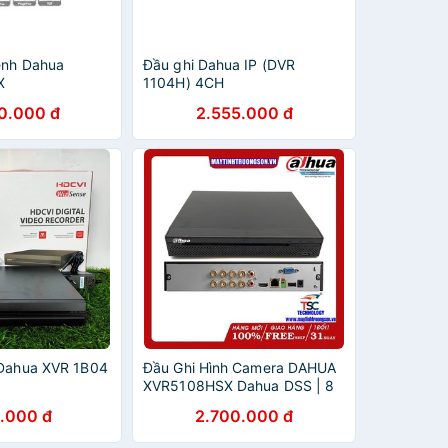
ênh Dahua
Đầu ghi Dahua IP (DVR
X
1104H) 4CH
0.000 đ
2.555.000 đ
 Dahua XVR 1B04
Đầu Ghi Hình Camera DAHUA
XVR5108HSX Dahua DSS | 8
Kênh 5IN1
.000 đ
2.700.000 đ