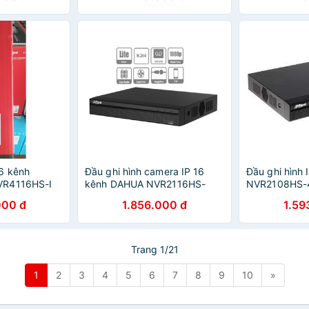
6 kênh
Đầu ghi hình camera IP 16
Đầu ghi hình
VR4116HS-I
kênh DAHUA NVR2116HS-
NVR2108HS-
hính hãng
4KS2 NVR2116 (chính hãng
NVR2108 (ch
000 đ
1.856.000 đ
1.59
Dahua VN)
VN)
Trang 1/21
1
2
3
4
5
6
7
8
9
10
»