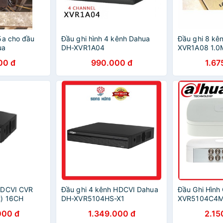
5a cho đầu
Đầu ghi hình 4 kênh Dahua
Đầu ghi 8 kê
ua
DH-XVR1A04
XVR1A08 1.0
00 đ
990.000 đ
1.67
HDCVI CVR
Đầu ghi 4 kênh HDCVI Dahua
Đầu Ghi Hìn
) 16CH
DH-XVR5104HS-X1
XVR5104C4M 
000 đ
1.349.000 đ
2.15