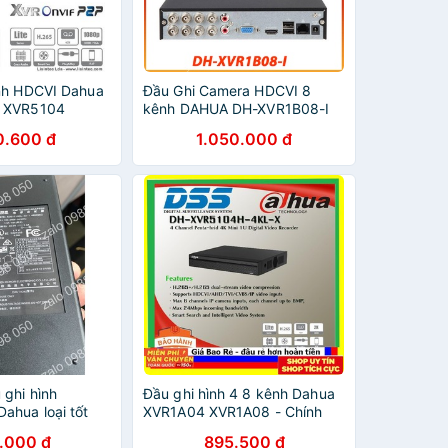
nh HDCVI Dahua
Đầu Ghi Camera HDCVI 8
 XVR5104
kênh DAHUA DH-XVR1B08-I
nh hãng Dahua
0.600 đ
1.050.000 đ
 ghi hình
Đầu ghi hình 4 8 kênh Dahua
ahua loại tốt
XVR1A04 XVR1A08 - Chính
Hãng Dahua DSS BH 24TH
.000 đ
895.500 đ