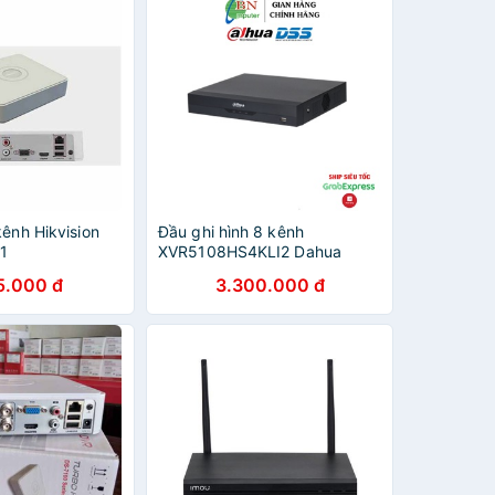
kênh Hikvision
Đầu ghi hình 8 kênh
1
XVR5108HS4KLI2 Dahua
DSS, đầu ghi 8 kênh 4K
5.000 đ
3.300.000 đ