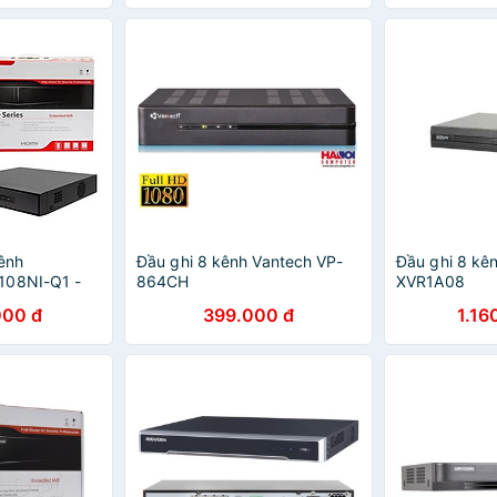
kênh
Đầu ghi 8 kênh Vantech VP-
Đầu ghi 8 kê
108NI-Q1 -
864CH
XVR1A08
g
000 đ
399.000 đ
1.16