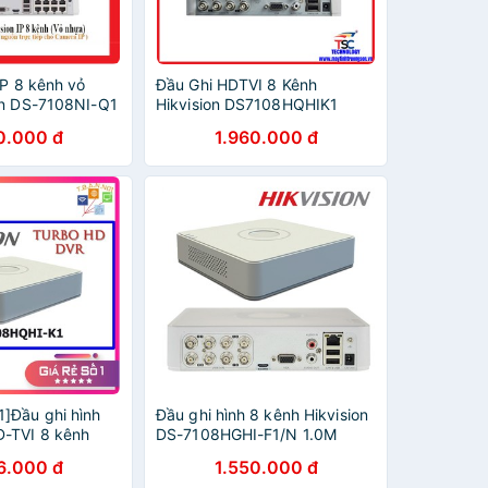
IP 8 kênh vỏ
Đầu Ghi HDTVI 8 Kênh
on DS-7108NI-Q1
Hikvision DS7108HQHIK1
(TURBO HD 4.0) | Chính Hãng
0.000 đ
1.960.000 đ
]Đầu ghi hình
Đầu ghi hình 8 kênh Hikvision
-TVI 8 kênh
DS-7108HGHI-F1/N 1.0M
(Nhựa)
6.000 đ
1.550.000 đ