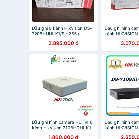
Đầu ghi 8 kênh Hikvision DS-
Đầu ghi hình cam
7208HUHI-K1/E H265+ -
kênh HIKVISION
Hàng chính hãng
DS7608NIK1/8P 
2.895.000 đ
3.070.
hãng
Đầu ghi hình camera HDTVI 8
Đầu ghi hình cam
kênh Hikvision 7108HQHI-K1
kênh HIKVISION
(TURBO HD 4.0)
Q1/8P/M
1.800.000 đ
2.350.