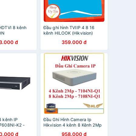
 HDTVI 8 kênh
Đầu ghi hình TVIIP 4 8 16
ON
kênh HILOOK (Hikvision)
2 (chính hãng
Hàng chính hãng
3.000 đ
359.000 đ
8 kênh IP
Đầu Ghi Hình Camera Ip
-7608NI-K2 -
Hikvision 4 kênh 8 Kênh 2Mp
Hãng
,Hikvision DS-7104NI-Q1
0.000 đ
958.000 đ
,Hikvision DS-7108NI-Q1-