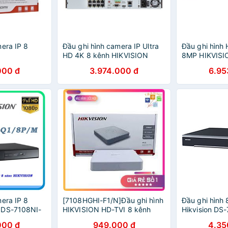
era IP 8
Đầu ghi hình camera IP Ultra
Đầu ghi hình
HD 4K 8 kênh HIKVISION
8MP HIKVISI
Hàng chính
DS7608NIK2/8P
DS7208HTHIK
000 đ
3.974.000 đ
6.95
24 tháng)
era IP 8
[7108HGHI-F1/N]Đầu ghi hình
Đầu ghi hình 
 DS-7108NI-
HIKVISION HD-TVI 8 kênh
Hikvision DS
TURBO 3.0
Hàng Chính 
000 đ
949.000 đ
4.35