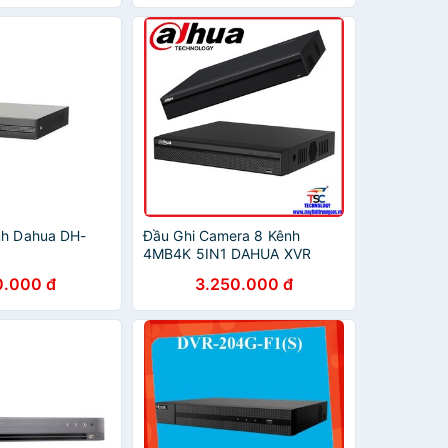
nh Dahua DH-
Đầu Ghi Camera 8 Kênh
4MB4K 5IN1 DAHUA XVR
5108HS4KLX (Đầu 8 Kênh
0.000 đ
3.250.000 đ
4Megapixel 4K)