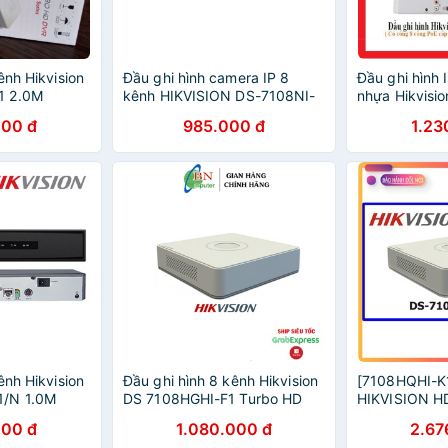
ênh Hikvision
Đầu ghi hình camera IP 8
Đầu ghi hình 
1 2.0M
kênh HIKVISION DS-7108NI-
nhựa Hikvisi
Q1 (chính hãng Hikvision)
000 đ
985.000 đ
1.23
ênh Hikvision
Đầu ghi hình 8 kênh Hikvision
[7108HQHI-K1
1/N 1.0M
DS 7108HGHI-F1 Turbo HD
HIKVISION HD
3.0
TURBO 4.0
000 đ
1.080.000 đ
2.67