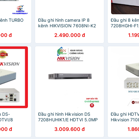
 Kênh TURBO
Đầu ghi hình camera IP 8
Đầu ghi 8 kên
kênh HIKVISION 7608NI-K2
7208HGHI-F1
000 đ
2.490.000 đ
1.19
n DS-
Đầu ghi hình Hikvision DS
Đầu ghi HDTV
DTVI/8
7208HUHIK1/E HDTVI 5.0MP
Hikvision 71
8 kênh
(TURBO HD 4
000 đ
3.009.600 đ
1.86