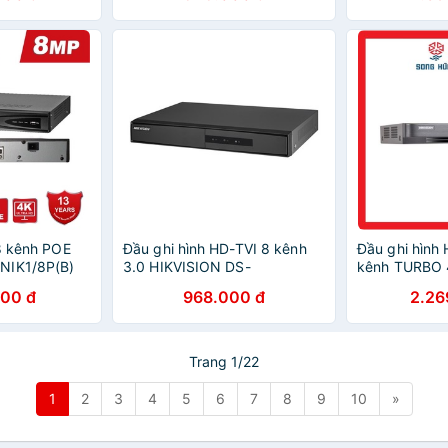
 8 kênh POE
Đầu ghi hình HD-TVI 8 kênh
Đầu ghi hình 
NIK1/8P(B)
3.0 HIKVISION DS-
kênh TURBO 
ision Việt
7208HGHI-F1/N(S)
DS-7208HQH
000 đ
968.000 đ
2.26
Trang 1/22
1
2
3
4
5
6
7
8
9
10
»