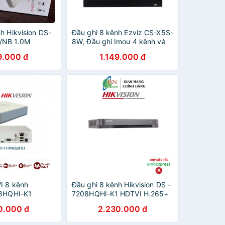
h Hikvision DS-
Đầu ghi 8 kênh Ezviz CS-X5S-
/NB 1.0M
8W, Đầu ghi Imou 4 kênh và
đầu ghi imou 8 kênh ,
9.000 đ
1.149.000 đ
NVR1104HS , NVR1108HS
I 8 kênh
Đầu ghi 8 kênh Hikvision DS -
08HQHI-K1
7208HQHI-K1 HDTVI H.265+
.0)
0.000 đ
2.230.000 đ