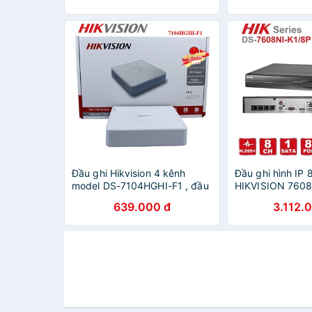
Đầu ghi Hikvision 4 kênh
Đầu ghi hình IP
model DS-7104HGHI-F1 , đầu
HIKVISION 7608
ghi hikvision 7104hghi
(chính hãng Hikv
639.000 đ
3.112.
Nam)