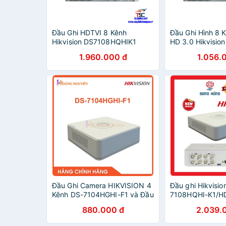
Đầu Ghi HDTVI 8 Kênh
Đầu Ghi Hình 8
Hikvision DS7108HQHIK1
HD 3.0 Hikvision
(TURBO HD 4.0)
DS7108HGHIF1
1.960.000 đ
1.056.
Đầu Ghi Camera HIKVISION 4
Đầu ghi Hikvisio
Kênh DS-7104HGHI-F1 và Đầu
7108HQHI-K1/H
ghi Camera HIKVISION 8 kênh
Kênh/HDD 10TB
880.000 đ
2.039.
DS-7108HGHI-F1 - Hàng
Chính Hãng