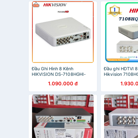
Đầu Ghi Hình 8 Kênh
Đầu ghi HDTVI 8
HIKVISION DS-7108HGHI-
Hikvision 7108H
F1/N(S)
(TURBO HD 4.0)
1.090.000 đ
1.930.