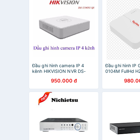
Đầu ghi hình camera IP 4
Đầu ghi hình IP 
kênh HIKVISION NVR DS-
0104M FullHd H
7104NI-Q1 kết nối cho
950.000 đ
980.0
camera Ezviz vào đầu này