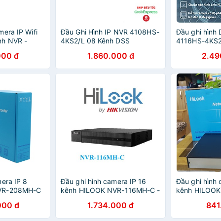
era IP Wifi
Đầu Ghi Hình IP NVR 4108HS-
Đầu ghi hình
nh NVR -
4KS2/L 08 Kênh DSS
4116HS-4KS2
08NI-Q1/M -
Hãng
000 đ
1.860.000 đ
2.49
g
era IP 8
Đầu ghi hình camera IP 16
Đầu ghi hình 
VR-208MH-C
kênh HILOOK NVR-116MH-C -
kênh HILOO
ng
Hàng chính hãng
- Hàng chính
000 đ
1.734.000 đ
841