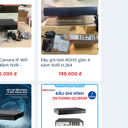
Camera IP Wifi
Đầu ghi hình ROHS gồm 4
Kênh NVR -
kênh NVR H.264
-7108NI-Q1 -
0.000 đ
749.000 đ
ãng