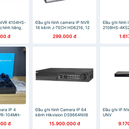
 NVR 4104HS-
Đầu ghi hình camera IP NVR
Đầu ghi hình
chính hãng.
16 kênh J-TECH HD6216, 12
2108HS-4KS2
kênh HD1012, Nichietsu NVR-
chính hãng t
000 đ
299.000 đ
1.61
08XT H265 8 kênh
era IP 4
Đầu ghi hình Camera IP 64
Đầu ghi IP 
VR-104MH-
kênh Hikvision DS9664NII8
UNV
nh hãng
000 đ
15.900.000 đ
9.17