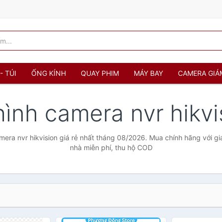
- TÚI
ỐNG KÍNH
QUAY PHIM
MÁY BAY
CAMERA GIÁ
hình camera nvr hikv
mera nvr hikvision giá rẻ nhất tháng 08/2026. Mua chính hãng với giá
nhà miễn phí, thu hộ COD