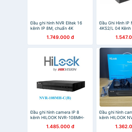
Đầu ghi hình NVR Elitek 16
Đầu Ghi Hình IP
kênh IP 8M, chuẩn 4K
4KS2/L 04 Kênh 
IEP8216
1.749.000 đ
1.547.
Đầu ghi hình camera IP 8
Đầu ghi hình cam
kênh HILOOK NVR-108MH-
kênh HILOOK N
C(B) - Hàng chính hãng
C(B) - Hàng chí
1.485.000 đ
1.362.