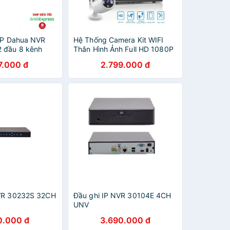
 IP Dahua NVR
Hệ Thống Camera Kit WIFI
 đầu 8 kênh
Thân Hình Ảnh Full HD 1080P
em DSS
+ Đầu Ghi NVR HD
7.000 đ
2.799.000 đ
NVR 30232S 32CH
Đầu ghi IP NVR 30104E 4CH
UNV
0.000 đ
3.690.000 đ