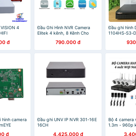
KVISION 4
Đầu Ghi Hình NVR Camera
Đầu ghi hìn
HIFI
Elitek 4 kênh, 8 Kênh Cho
1104HS-S3-D
AHD/TVI/CVI/IP/Analog
kênh chính h
00 đ
790.000 đ
930
 hình camera
Đầu ghi UNV IP NVR 301-16E
Bộ 4 camera 
XmEYE
16CH
1.3m - 960p 
NVR và ổ cứ
00 đ
4.425.000 đ
3.40