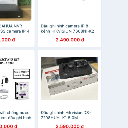
h DAHUA NVR
Đầu ghi hình camera IP 8
SS camera IP 4
kênh HIKVISION 7608NI-K2
ãng tem dss.
.000 đ
2.490.000 đ
wifi chống nước
Đầu ghi hình Hikvision DS-
kèm đầu ghi hình
7208HUHI-K1 5.0M
ng 1TB
0.000 đ
2.590.000 đ