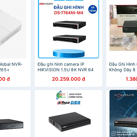
Global NVR-
Đầu ghi hình camera IP
Đầu Ghi Hình 
265+
HIKVISION 1.5U 8K NVR 64
Không Dây 8 
kênh DS-7764NI-M4 ,.-Hàng
Hikvision DS
00 đ
20.259.000 đ
1.38
chính hãng
Hàng chính h