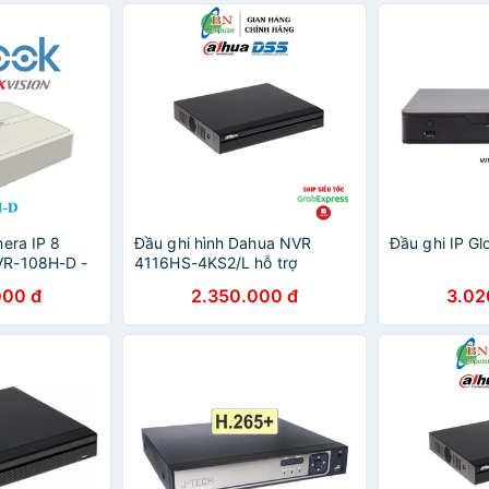
era IP 8
Đầu ghi hình Dahua NVR
Đầu ghi IP G
VR-108H-D -
4116HS-4KS2/L hỗ trợ
g
camera lên tới 8MP
000 đ
2.350.000 đ
3.02