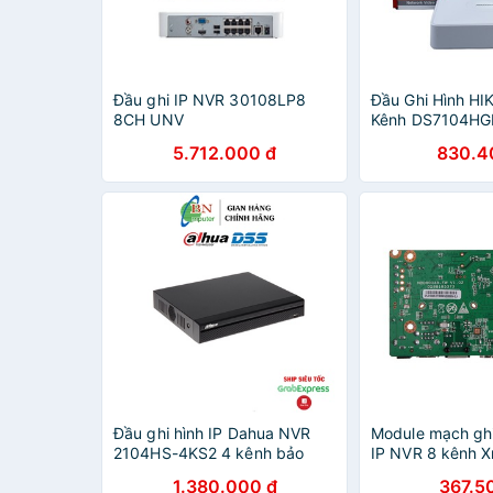
Đầu ghi IP NVR 30108LP8
Đầu Ghi Hình HI
8CH UNV
Kênh DS7104HG
5.712.000 đ
830.4
Đầu ghi hình IP Dahua NVR
Module mạch ghi
2104HS-4KS2 4 kênh bảo
IP NVR 8 kênh 
hành 24 tháng
1.380.000 đ
367.5