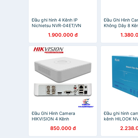
Đầu ghi hình 4 Kênh IP
Đầu Ghi Hình Cam
Nichietsu NVR-04ET/VN
Không Dây 8 Kê
Hikvision DS-71
1.900.000 đ
1.380.
Hàng Chính Hãn
Đầu Ghi Hình Camera
Đầu ghi hình cam
HIKVISION 4 Kênh
kênh HILOOK N
DS7104HGHIFI
- Hàng chính hã
850.000 đ
2.238.