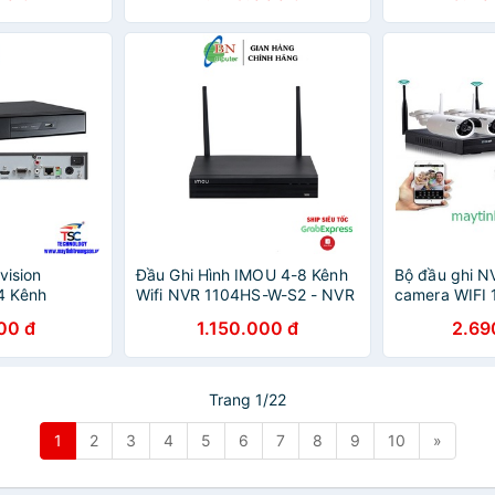
vision
Đầu Ghi Hình IMOU 4-8 Kênh
Bộ đầu ghi NV
4 Kênh
Wifi NVR 1104HS-W-S2 - NVR
camera WIFI 
1108HS-W-S2 Bảo Hành Chính
00 đ
1.150.000 đ
2.69
Hãng Dahua
Trang 1/22
1
2
3
4
5
6
7
8
9
10
»