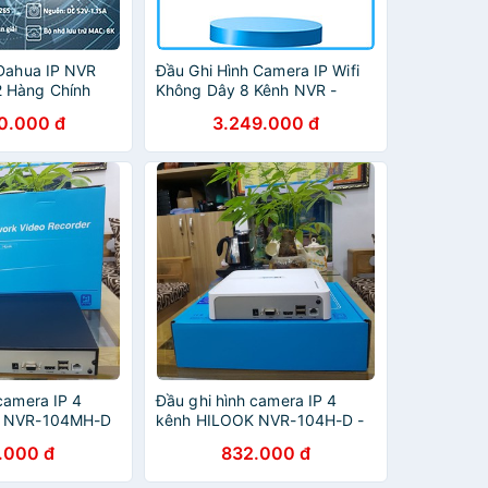
 Dahua IP NVR
Đầu Ghi Hình Camera IP Wifi
 Hàng Chính
Không Dây 8 Kênh NVR -
Hikvision DS-7108NI-Q1/8P/M
0.000 đ
3.249.000 đ
- Hàng Chính Hãng
camera IP 4
Đầu ghi hình camera IP 4
K NVR-104MH-D
kênh HILOOK NVR-104H-D -
 hãng
Hàng chính hãng
.000 đ
832.000 đ