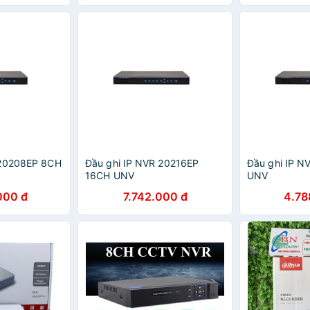
 20208EP 8CH
Đầu ghi IP NVR 20216EP
Đầu ghi IP 
16CH UNV
UNV
000 đ
7.742.000 đ
4.78