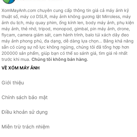
XomMayAnh.com chuyên cung cấp thông tin giá cả máy ảnh kỹ
thuật số, máy cơ DSLR, máy ảnh không gương lật Mirroless, máy
ảnh du lịch, máy quay phim, ống kính len, body máy ảnh, phụ kiện
máy ảnh, thẻ nhớ, tripod, monopod, gimbal, pin máy ảnh, drone,
flycam, camera giám sát, cam hành trình, balo túi xách dây đeo
máy ảnh phong phú, đa dạng, dễ dàng lựa chọn... Bằng khả năng
sẵn có cùng sự nỗ lực không ngừng, chúng tôi đã tổng hợp hơn
200000 sản phẩm, giúp bạn có thể so sánh giá, tìm giá rẻ nhất
trước khi mua.
Chúng tôi không bán hàng.
VỀ XÓM MÁY ẢNH
Giới thiệu
Chính sách bảo mật
Điều khoản sử dụng
Miễn trừ trách nhiệm