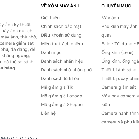
VỀ XÓM MÁY ẢNH
CHUYÊN MỤC
Giới thiệu
Máy ảnh
y ảnh kỹ thuật
Chính sách bảo mật
Phụ kiện máy ảnh
máy ảnh du lịch,
Điều khoản sử dụng
quay
 máy ảnh, thẻ nhớ,
 camera giám sát,
Miễn trừ trách nhiệm
Balo - Túi đựng - 
 phú, đa dạng, dễ
Danh mục
Ống kính (Lens)
c không ngừng,
Danh sách nhãn hiệu
Ống kính, ống ng
n có thể so sánh
án hàng.
Danh sách nhà phân phối
Thiết bị ánh sáng
Danh sách từ khóa
Thiết bị quay phi
Mã giảm giá Tiki
Camera giám sát
Mã giảm giá Lazada
Máy bay camera v
Mã giảm giá Shopee
kiện
Liên hệ
Camera hành trình 
camera và phụ ki
,
Web Giá
,
Giá Coin