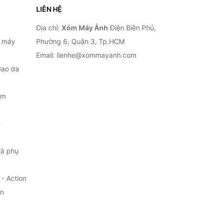
LIÊN HỆ
Địa chỉ:
Xóm Máy Ảnh
Điện Biên Phủ,
, máy
Phường 6, Quận 3, Tp.HCM
Email: lienhe@xommayanh.com
Bao da
ắm
m
à phụ
- Action
ện