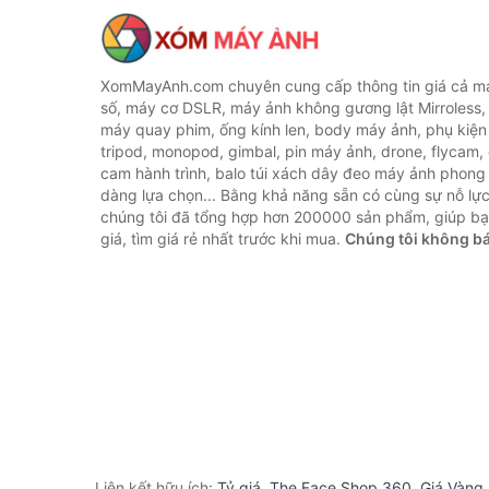
XomMayAnh.com chuyên cung cấp thông tin giá cả má
số, máy cơ DSLR, máy ảnh không gương lật Mirroless, 
máy quay phim, ống kính len, body máy ảnh, phụ kiện
tripod, monopod, gimbal, pin máy ảnh, drone, flycam,
cam hành trình, balo túi xách dây đeo máy ảnh phong
dàng lựa chọn... Bằng khả năng sẵn có cùng sự nỗ lự
chúng tôi đã tổng hợp hơn 200000 sản phẩm, giúp bạ
giá, tìm giá rẻ nhất trước khi mua.
Chúng tôi không b
Liên kết hữu ích:
Tỷ giá
,
The Face Shop 360
,
Giá Vàng