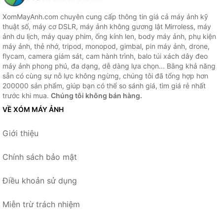
XomMayAnh.com chuyên cung cấp thông tin giá cả máy ảnh kỹ
thuật số, máy cơ DSLR, máy ảnh không gương lật Mirroless, máy
ảnh du lịch, máy quay phim, ống kính len, body máy ảnh, phụ kiện
máy ảnh, thẻ nhớ, tripod, monopod, gimbal, pin máy ảnh, drone,
flycam, camera giám sát, cam hành trình, balo túi xách dây đeo
máy ảnh phong phú, đa dạng, dễ dàng lựa chọn... Bằng khả năng
sẵn có cùng sự nỗ lực không ngừng, chúng tôi đã tổng hợp hơn
200000 sản phẩm, giúp bạn có thể so sánh giá, tìm giá rẻ nhất
trước khi mua.
Chúng tôi không bán hàng.
VỀ XÓM MÁY ẢNH
Giới thiệu
Chính sách bảo mật
Điều khoản sử dụng
Miễn trừ trách nhiệm