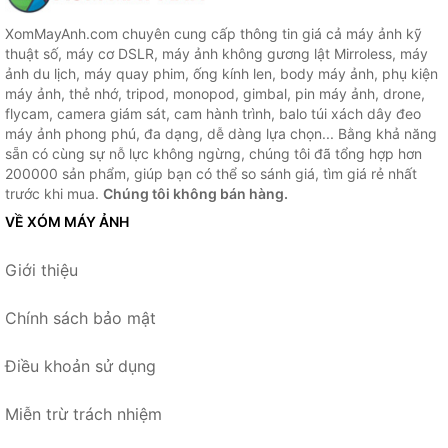
XomMayAnh.com chuyên cung cấp thông tin giá cả máy ảnh kỹ
thuật số, máy cơ DSLR, máy ảnh không gương lật Mirroless, máy
ảnh du lịch, máy quay phim, ống kính len, body máy ảnh, phụ kiện
máy ảnh, thẻ nhớ, tripod, monopod, gimbal, pin máy ảnh, drone,
flycam, camera giám sát, cam hành trình, balo túi xách dây đeo
máy ảnh phong phú, đa dạng, dễ dàng lựa chọn... Bằng khả năng
sẵn có cùng sự nỗ lực không ngừng, chúng tôi đã tổng hợp hơn
200000 sản phẩm, giúp bạn có thể so sánh giá, tìm giá rẻ nhất
trước khi mua.
Chúng tôi không bán hàng.
VỀ XÓM MÁY ẢNH
Giới thiệu
Chính sách bảo mật
Điều khoản sử dụng
Miễn trừ trách nhiệm