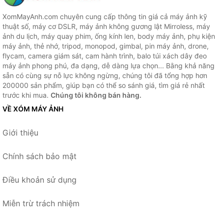
XomMayAnh.com chuyên cung cấp thông tin giá cả máy ảnh kỹ
thuật số, máy cơ DSLR, máy ảnh không gương lật Mirroless, máy
ảnh du lịch, máy quay phim, ống kính len, body máy ảnh, phụ kiện
máy ảnh, thẻ nhớ, tripod, monopod, gimbal, pin máy ảnh, drone,
flycam, camera giám sát, cam hành trình, balo túi xách dây đeo
máy ảnh phong phú, đa dạng, dễ dàng lựa chọn... Bằng khả năng
sẵn có cùng sự nỗ lực không ngừng, chúng tôi đã tổng hợp hơn
200000 sản phẩm, giúp bạn có thể so sánh giá, tìm giá rẻ nhất
trước khi mua.
Chúng tôi không bán hàng.
VỀ XÓM MÁY ẢNH
Giới thiệu
Chính sách bảo mật
Điều khoản sử dụng
Miễn trừ trách nhiệm