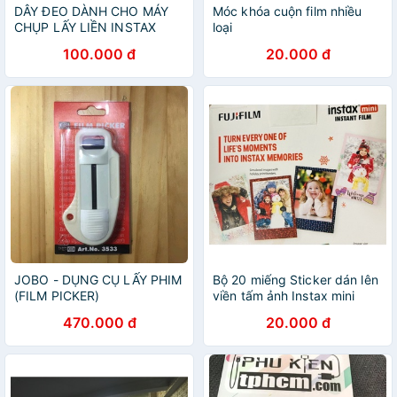
DÂY ĐEO DÀNH CHO MÁY
Móc khóa cuộn film nhiều
CHỤP LẤY LIỀN INSTAX
loại
100.000 đ
20.000 đ
JOBO - DỤNG CỤ LẤY PHIM
Bộ 20 miếng Sticker dán lên
(FILM PICKER)
viền tấm ảnh Instax mini
470.000 đ
20.000 đ