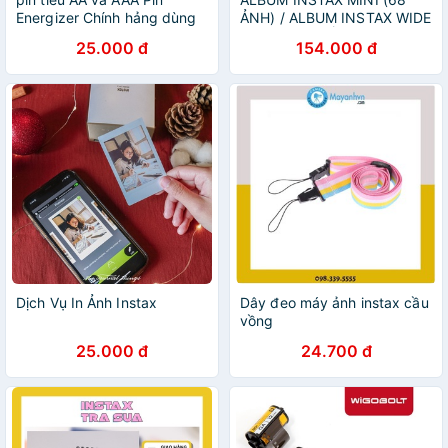
Energizer Chính hảng dùng
ẢNH) / ALBUM INSTAX WIDE
cho máy ảnh film và máy
(34 ẢNH) - ĐỂ BÀN
25.000 đ
154.000 đ
ảnh instax mini
Dịch Vụ In Ảnh Instax
Dây đeo máy ảnh instax cầu
vồng
25.000 đ
24.700 đ