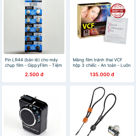
Pin LR44 (bán lẻ) cho máy
Màng film tránh thai VCF
chụp film - GippyFilm - Tiệm
hộp 3 chiếc - An toàn - Luôn
tạp hóa Gippy
che tên
2.500 đ
135.000 đ