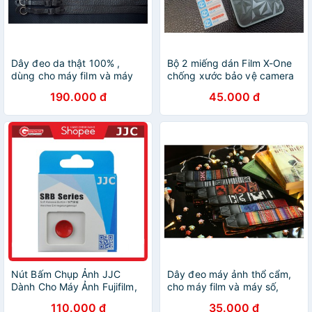
Dây đeo da thật 100% ,
Bộ 2 miếng dán Film X-One
dùng cho máy film và máy
chống xước bảo vệ camera
ảnh microless (Sony, Fuji...),
Iphone X/Xs Max/ 11/ 11 Pro/
190.000 đ
45.000 đ
dây đeo máy ảnh bằng da
11 Pro Max
thật
Nút Bấm Chụp Ảnh JJC
Dây đeo máy ảnh thổ cẩm,
Dành Cho Máy Ảnh Fujifilm,
cho máy film và máy số,
Leica, Contax l Nút shutter
mẫu đa dạng giá rẻ -
110.000 đ
35.000 đ
bấm chụp máy Fujifilm, máy
GippyFilm - Tiệm tạp hóa