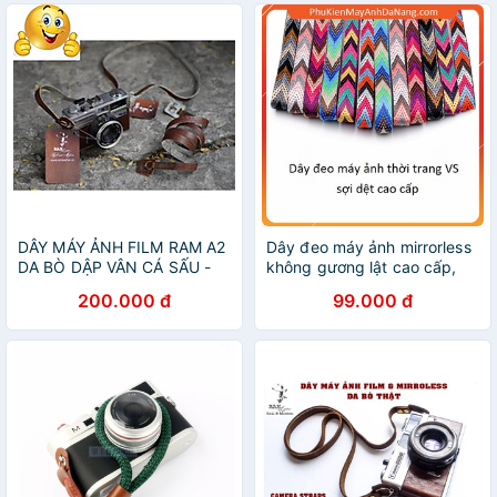
DÂY MÁY ẢNH FILM RAM A2
Dây đeo máy ảnh mirrorless
DA BÒ DẬP VÂN CÁ SẤU -
không gương lật cao cấp,
HÀNG CHÍNH HÃNG
dây đeo máy ảnh film D39
200.000 đ
99.000 đ