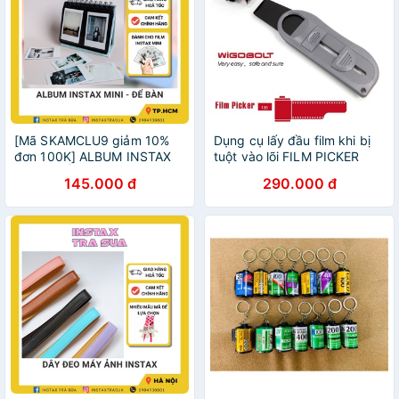
[Mã SKAMCLU9 giảm 10%
Dụng cụ lấy đầu film khi bị
đơn 100K] ALBUM INSTAX
tuột vào lõi FILM PICKER
MINI - ĐỂ BÀN BASIC (dành
Wigobolt
145.000 đ
290.000 đ
cho ảnh instax mini, card
ATM)