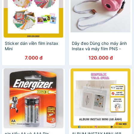
Sticker dán viền film instax
Dây đeo Dùng cho máy ảnh
Mini
Instax và máy film PNS -
INSTAX MINI 9 FUJIFILM
7.000 đ
120.000 đ
pin tiểu AA và AAA Pin
ALBUM INSTAX MINI (68