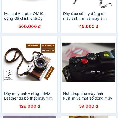
Manual Adapter OM10 ,
Dây đeo cổ tay dùng cho
dùng để chỉnh chế độ
máy ảnh film và máy ảnh
manual trên máy film OM10
micrroless
500.000 đ
45.000 đ
Dây máy ảnh vintage RAM
Nút chụp cho máy ảnh
Leather da bò thật máy film
Fujifilm và một số dòng máy
và mirroless
film khác
129.000 đ
39.000 đ