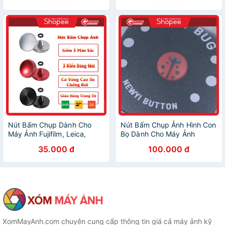
ảnh film
Gippy
Nút Bấm Chụp Dành Cho
Nút Bấm Chụp Ảnh Hình Con
Máy Ảnh Fujifilm, Leica,
Bọ Dành Cho Máy Ảnh
Contax l Nút shutter bấm
Fujifilm, Leica, Contax l Nút
35.000 đ
100.000 đ
chụp máy Fujifilm, máy ảnh
shutter bấm chụp máy
film + gioăng cao su
Fujifilm, máy ảnh film
XomMayAnh.com chuyên cung cấp thông tin giá cả máy ảnh kỹ