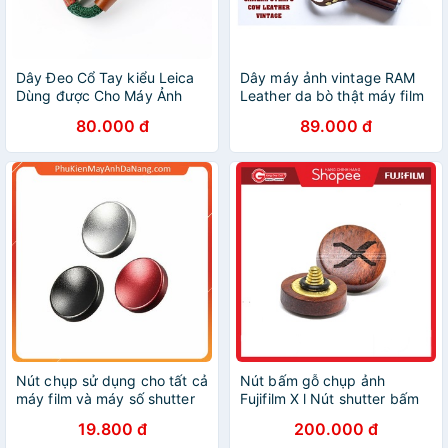
Dây Đeo Cổ Tay kiểu Leica
Dây máy ảnh vintage RAM
Dùng được Cho Máy Ảnh
Leather da bò thật máy film
Film Và Máy Ảnh Micrroless
và mirroless thanh lịch
80.000 đ
89.000 đ
vintage
Nút chụp sử dụng cho tất cả
Nút bấm gỗ chụp ảnh
máy film và máy số shutter
Fujifilm X l Nút shutter bấm
có lỗ - Nút shutter
chụp máy Fujifilm, máy ảnh
19.800 đ
200.000 đ
film