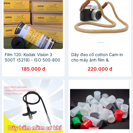
Film 120: Kodak Vision 3
Dây đeo cổ cotton Cam-in
500T (5219) - ISO 500-800
cho máy ảnh film &
mirrorless
185.000 đ
220.000 đ