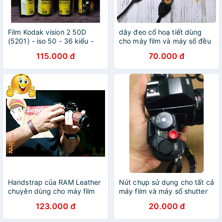
Film Kodak vision 2 50D
dây đeo cổ hoạ tiết dùng
(5201) - iso 50 - 36 kiểu -
cho máy film và máy số đều
chụp được máy PnS
được
115.000 đ
70.000 đ
Handstrap của RAM Leather
Nút chụp sử dụng cho tất cả
chuyên dùng cho máy film
máy film và máy số shutter
và mirroless - Hàng chính
có lổ
123.000 đ
20.000 đ
hãng