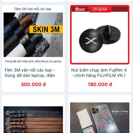
Film 3M vân nổi các loại -
Nút bấm chụp ảnh Fujifilm X
Dùng để dán laptop, điện
- chính hãng FUJIFILM VN l
thoại và máy ảnh - Khổ giấy
Nút shutter bấm chụp máy
300.000 đ
180.000 đ
A3 (410x290)
Fujifilm, máy ảnh film