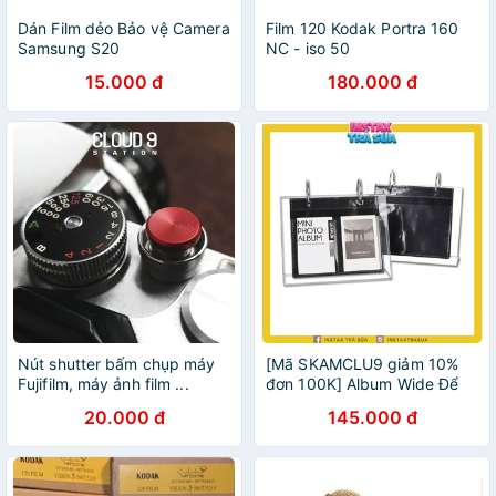
Dán Film dẻo Bảo vệ Camera
Film 120 Kodak Portra 160
Samsung S20
NC - iso 50
15.000 đ
180.000 đ
Nút shutter bấm chụp máy
[Mã SKAMCLU9 giảm 10%
Fujifilm, máy ảnh film ...
đơn 100K] Album Wide Để
Bàn - Instax Wide (34 ảnh)
20.000 đ
145.000 đ