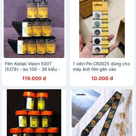
Film Kodak Vision 500T
1 viên Pin CR2025 dùng cho
(5279) - iso 100 - 36 kiểu -
máy ảnh film gắn vào
chụp được máy PnS
DATABACK date 2025
119.000 đ
10.000 đ