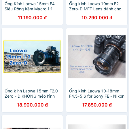
Ống Kính Laowa 15mm F4
Ống kính Laowa 10mm F2
Siêu Rộng Kèm Macro 1:1
Zero-D MFT Lens dành cho
Cho FullFrame (Tặng Kèm
ngàm M4/3 Panasonic,
11.190.000 đ
10.290.000 đ
Hood)
Olympus và Blackmagic
Ống kính Laowa 15mm F2.0
Ống kính Laowa 10-18mm
Zero - D KHÔNG méo hình
F4.5-5.6 for Sony FE - Nikon
dành cho FullFrame : Sony
Z - Leica L - Ống kính Zoom
18.900.000 đ
17.850.000 đ
FE, Canon R và Nikon Z
rộng nhất thế giới