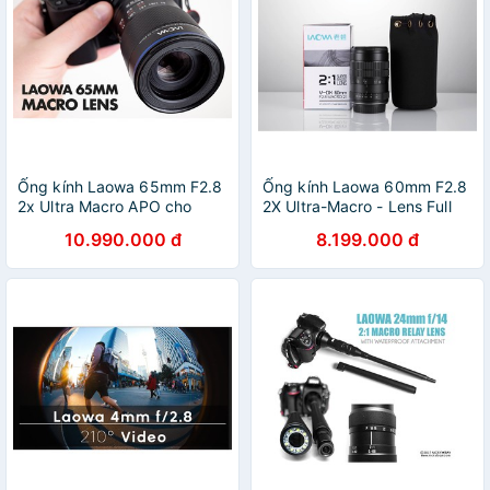
Ống kính Laowa 65mm F2.8
Ống kính Laowa 60mm F2.8
2x Ultra Macro APO cho
2X Ultra-Macro - Lens Full
Fujifilm, Sony E, Canon EOS
Frame cho Canon EF, Nikon
10.990.000 đ
8.199.000 đ
M, Nikon Z và Leica TL
F, Sony A, Sony FE và
Pentax K