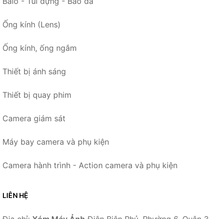
Balo - Túi đựng - Bao da
Ống kính (Lens)
Ống kính, ống ngắm
Thiết bị ánh sáng
Thiết bị quay phim
Camera giám sát
Máy bay camera và phụ kiện
Camera hành trình - Action camera và phụ kiện
LIÊN HỆ
Địa chỉ:
Xóm Máy Ảnh
Điện Biên Phủ, Phường 6, Quận 3,