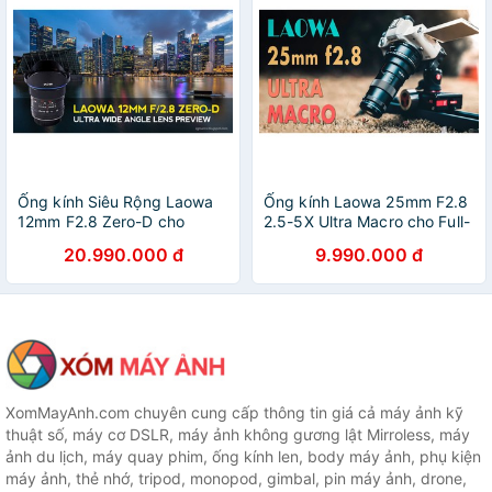
Ống kính Siêu Rộng Laowa
Ống kính Laowa 25mm F2.8
12mm F2.8 Zero-D cho
2.5-5X Ultra Macro cho Full-
Canon EF, Canon RF, Nikon
Frame : Sony FE Canon EF
20.990.000 đ
9.990.000 đ
AI, Nikon F, Pentax K, Sony
Nikon F Pentax K Canon RF
A và Sony FE
Nikon Z Leica L
XomMayAnh.com chuyên cung cấp thông tin giá cả máy ảnh kỹ
thuật số, máy cơ DSLR, máy ảnh không gương lật Mirroless, máy
ảnh du lịch, máy quay phim, ống kính len, body máy ảnh, phụ kiện
máy ảnh, thẻ nhớ, tripod, monopod, gimbal, pin máy ảnh, drone,