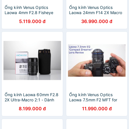
Ống kính Venus Optics
Ống kính Venus Optics
Laowa 4mm F2.8 Fisheye
Laowa 24mm F14 2X Macro
Lens for APS-C : Fujiflm,
Probe for Sony FE - Canon
5.119.000 đ
36.990.000 đ
Sony E, Canon EOS M, Leica
EF/RF - Nikon F/Z - Pentax K
L và M4/3
- Leica L - Arri PL
Ống kính Laowa 60mm F2.8
Ống kính Venus Optics
2X Ultra-Macro 2:1 - Dành
Laowa 7.5mm F2 MFT for
cho Full Frame Canon EF,
Micro Four Thirds - Ống kính
8.199.000 đ
11.990.000 đ
Nikon F, Sony A, Sony FE và
rộng nhất thế giới dành cho
Pentax K
ngàm M4/3 và DJI