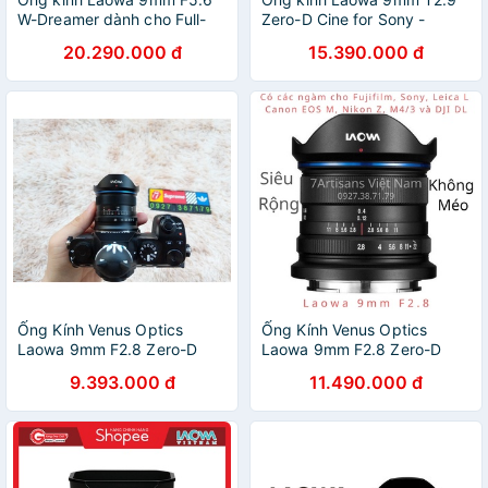
W-Dreamer dành cho Full-
Zero-D Cine for Sony -
Frame Non-Fisheye - Siêu
Fujiflim - Canon RF và MFT
20.290.000 đ
15.390.000 đ
rộng cho FullFrame Sony FE,
(ngàm M4/3) - Tặng kèm
Nikon Z, Leica L/M
thùng đựng lens Pelican
Ống Kính Venus Optics
Ống Kính Venus Optics
Laowa 9mm F2.8 Zero-D
Laowa 9mm F2.8 Zero-D
Siêu Rộng KHÔNG Méo Cho
Siêu Rộng KHÔNG Méo Cho
9.393.000 đ
11.490.000 đ
Fujifilm, Sony E, M4/3,
Fujifilm Sony E, M4/3, Canon
Canon EOS-M và Drone DJI
EOS-M, Leica L, DJI DL
DL