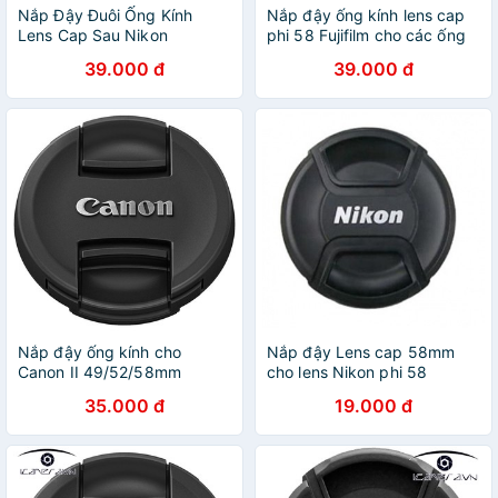
Nắp Đậy Đuôi Ống Kính
Nắp đậy ống kính lens cap
Lens Cap Sau Nikon
phi 58 Fujifilm cho các ống
kính phi 58mm Kit 16 50 kit
39.000 đ
39.000 đ
18 55
Nắp đậy ống kính cho
Nắp đậy Lens cap 58mm
Canon II 49/52/58mm
cho lens Nikon phi 58
35.000 đ
19.000 đ