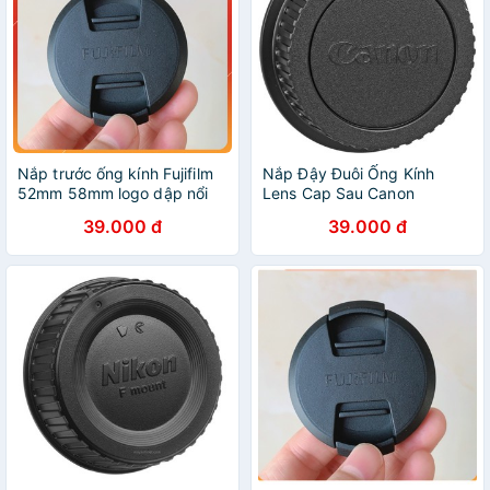
Nắp trước ống kính Fujifilm
Nắp Đậy Đuôi Ống Kính
52mm 58mm logo dập nổi
Lens Cap Sau Canon
bảo vệ ống kính máy ảnh
39.000 đ
39.000 đ
dành cho ống kính Fujifilm