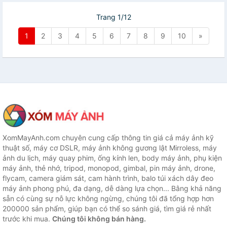
Trang 1/12
1
2
3
4
5
6
7
8
9
10
»
XomMayAnh.com chuyên cung cấp thông tin giá cả máy ảnh kỹ
thuật số, máy cơ DSLR, máy ảnh không gương lật Mirroless, máy
ảnh du lịch, máy quay phim, ống kính len, body máy ảnh, phụ kiện
máy ảnh, thẻ nhớ, tripod, monopod, gimbal, pin máy ảnh, drone,
flycam, camera giám sát, cam hành trình, balo túi xách dây đeo
máy ảnh phong phú, đa dạng, dễ dàng lựa chọn... Bằng khả năng
sẵn có cùng sự nỗ lực không ngừng, chúng tôi đã tổng hợp hơn
200000 sản phẩm, giúp bạn có thể so sánh giá, tìm giá rẻ nhất
trước khi mua.
Chúng tôi không bán hàng.