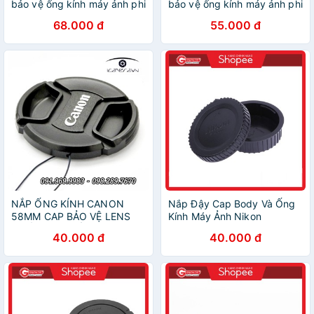
bảo vệ ống kính máy ảnh phi
bảo vệ ống kính máy ảnh phi
77mm
40.5mm
68.000 đ
55.000 đ
NẮP ỐNG KÍNH CANON
Nắp Đậy Cap Body Và Ống
58MM CAP BẢO VỆ LENS
Kính Máy Ảnh Nikon
CHỐNG BỤI BẨN
40.000 đ
40.000 đ