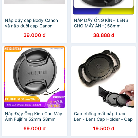
Nắp đậy cap Body Canon
NẮP ĐẬY ỐNG KÍNH LENS
và nắp đuôi cap Canon
CHO MÁY ẢNH( 58mm,
62mm, 67mm, 72mm,
39.000 đ
38.888 đ
77mm,43mm, 55mm, 52mm,
49mm, 40.5mm, 39mm,
46mm)
Nắp Đậy Ống Kính Cho Máy
Cap chống mất nắp trước
Ảnh Fujifim 52mm 58mm
Len - Lens Cap Holder - Cap
Fujifilm
Buckle
69.000 đ
19.500 đ
XA5/XA3/XA10/XA20/XT1/XT2/XA7/XT10/XT20