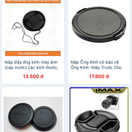
Nắp đậy ống kính máy ảnh
Nắp Ống Kính vỏ bảo vệ
(cap trước) các kích thước,
Ống Kính -Nắp Trước Cho
Không ghi hãng, có dây
Canon Nikon DSLR Ống Kính
13.500 đ
17.600 đ
chống mất