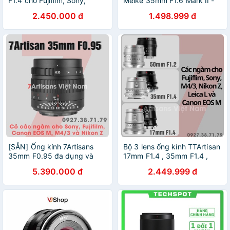
F1.4 cho Fujifilm, Sony,
Meike 35mm F1.6 Mark II -
Canon EOS M, M4/3, Nikon
Lens đa dụng dành cho
2.450.000 đ
1.498.999 đ
Z, Leica L. Có thể Custom
Fujifilm, Sony E, M/43 và
lens theo ý thích
Canon EOS M
[SẴN] Ống kính 7Artisans
Bộ 3 lens ống kính TTArtisan
35mm F0.95 đa dụng và
17mm F1.4 , 35mm F1.4 ,
chân dung xóa phông cho
50mm F1.2 cho Fujifilm,
5.390.000 đ
2.449.999 đ
Fujifilm - Sony - Canon EOS
Sony, Canon EOS M ,Nikon
M - Nikon Z và M4/3
Z, Leica L và M4/3