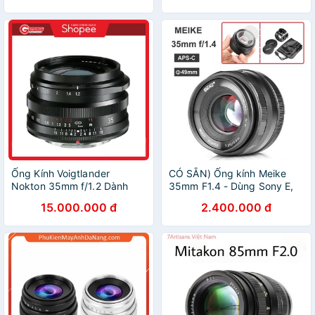
Ống Kính Voigtlander
CÓ SẴN) Ống kính Meike
Nokton 35mm f/1.2 Dành
35mm F1.4 - Dùng Sony E,
Cho Máy Ảnh Fujifilm X
Fujifilm, Canon EOS-M và
15.000.000 đ
2.400.000 đ
Panasonic Olympus M43