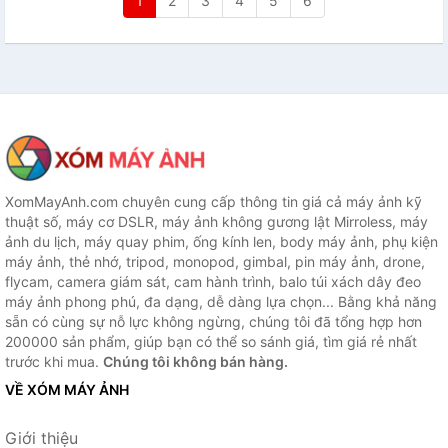
1
2
3
4
5
6
XomMayAnh.com chuyên cung cấp thông tin giá cả máy ảnh kỹ
thuật số, máy cơ DSLR, máy ảnh không gương lật Mirroless, máy
ảnh du lịch, máy quay phim, ống kính len, body máy ảnh, phụ kiện
máy ảnh, thẻ nhớ, tripod, monopod, gimbal, pin máy ảnh, drone,
flycam, camera giám sát, cam hành trình, balo túi xách dây đeo
máy ảnh phong phú, đa dạng, dễ dàng lựa chọn... Bằng khả năng
sẵn có cùng sự nỗ lực không ngừng, chúng tôi đã tổng hợp hơn
200000 sản phẩm, giúp bạn có thể so sánh giá, tìm giá rẻ nhất
trước khi mua.
Chúng tôi không bán hàng.
VỀ XÓM MÁY ẢNH
Giới thiệu