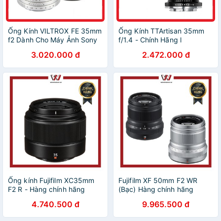
Ống Kính VILTROX FE 35mm
Ống Kính TTArtisan 35mm
f2 Dành Cho Máy Ảnh Sony
f/1.4 - Chính Hãng l
E mount
TTArtisan 35mm f/1.4 for
3.020.000 đ
2.472.000 đ
Fujifilm l ống 35mm for
Fujifilm
Ống kính Fujifilm XC35mm
Fujifilm XF 50mm F2 WR
F2 R - Hàng chính hãng
(Bạc) Hàng chính hãng
4.740.500 đ
9.965.500 đ