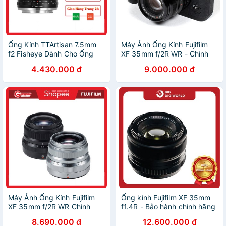
Ống Kính TTArtisan 7.5mm
Máy Ảnh Ống Kính Fujifilm
f2 Fisheye Dành Cho Ống
XF 35mm f/2R WR - Chính
Kính Fujifilm Chính Hãng
Hãng FUJIFILM VN
4.430.000 đ
9.000.000 đ
Máy Ảnh Ống Kính Fujifilm
Ống kính Fujifilm XF 35mm
XF 35mm f/2R WR Chính
f1.4R - Bảo hành chính hãng
Hãng FUJIFILM VN
18 tháng
8.690.000 đ
12.600.000 đ