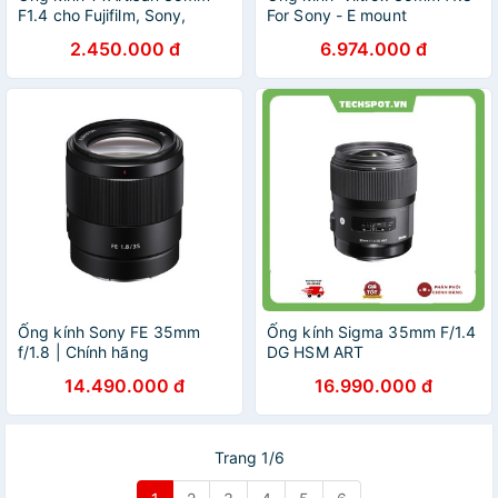
F1.4 cho Fujifilm, Sony,
For Sony - E mount
Canon EOS M, Nikon Z,
2.450.000 đ
6.974.000 đ
Leica L và M4/3 phù hợp
chụp chân dung và đa dụng
Ống kính Sony FE 35mm
Ống kính Sigma 35mm F/1.4
f/1.8 | Chính hãng
DG HSM ART
14.490.000 đ
16.990.000 đ
Trang 1/6