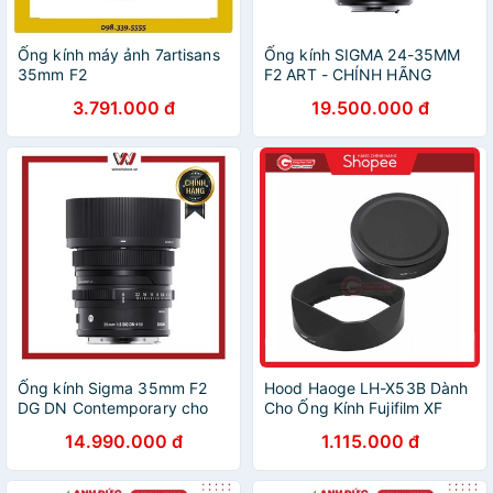
Ống kính máy ảnh 7artisans
Ống kính SIGMA 24-35MM
35mm F2
F2 ART - CHÍNH HÃNG
3.791.000 đ
19.500.000 đ
Ống kính Sigma 35mm F2
Hood Haoge LH-X53B Dành
DG DN Contemporary cho
Cho Ống Kính Fujifilm XF
Sony E
60mm F2.4 XF 35mm F1.4
14.990.000 đ
1.115.000 đ
XF 18mm F2 l Hood vuông
XF 35mm XF 18mm XF
60mm