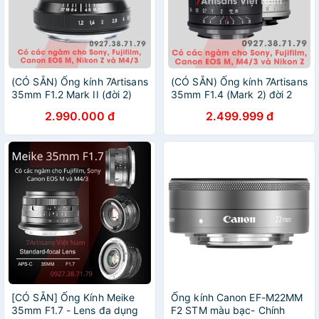
(CÓ SẴN) Ống kính 7Artisans
(CÓ SẴN) Ống kính 7Artisans
35mm F1.2 Mark II (đời 2)
35mm F1.4 (Mark 2) đời 2
cho Fujifilm, Sony, Canon
cho Fujifilm, Sony, Canon
2.990.000 đ
2.499.999 đ
EOS M, Nikon Z và M4/3
EOS M, Nikon Z và M4/3
[CÓ SẴN] Ống Kính Meike
Ống kính Canon EF-M22MM
35mm F1.7 - Lens đa dụng
F2 STM màu bạc- Chính