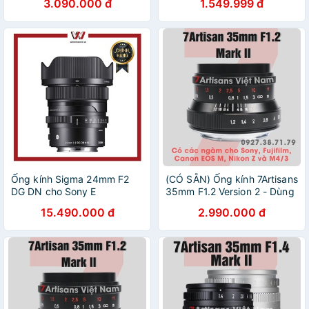
3.090.000 đ
1.549.999 đ
EOS-M, Canon RF, Leica L,
Panasonic Olympus M43
M4/3 và Nikon Z
vàCanon EOS-M
Ống kính Sigma 24mm F2
(CÓ SẴN) Ống kính 7Artisans
DG DN cho Sony E
35mm F1.2 Version 2 - Dùng
Sony E, Fujifilm, Canon EOS-
15.490.000 đ
2.990.000 đ
M, Nikon Z và Panasonic
Olympus M43