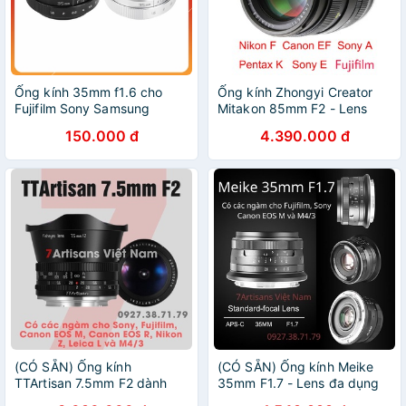
Ống kính 35mm f1.6 cho
Ống kính Zhongyi Creator
Fujifilm Sony Samsung
Mitakon 85mm F2 - Lens
Panasonic Lumix Pentax
chân dung dành cho Fujifilm,
150.000 đ
4.390.000 đ
Canon EOSM Nikon1 + phụ
Sony A, Sony E, Canon EF,
kiện đi kèm
Nikon F, Pentax K
(CÓ SẴN) Ống kính
(CÓ SẴN) Ống kính Meike
TTArtisan 7.5mm F2 dành
35mm F1.7 - Lens đa dụng
cho Fujifilm, Sony E, Canon
cho Sony E, Fujifilm,