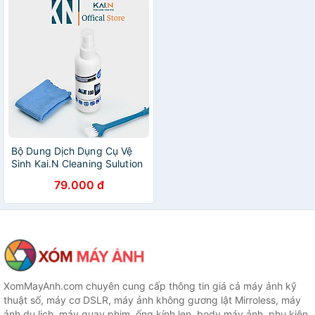
Bộ Dung Dịch Dụng Cụ Vệ
Sinh Kai.N Cleaning Sulution
Dành Cho iPhone, iPad,
79.000 đ
Laptop, Ống Kính Máy Ảnh,
Thiết Bị Khác - HÀNG CHÍNH
HÃNG
XomMayAnh.com chuyên cung cấp thông tin giá cả máy ảnh kỹ
thuật số, máy cơ DSLR, máy ảnh không gương lật Mirroless, máy
ảnh du lịch, máy quay phim, ống kính len, body máy ảnh, phụ kiện