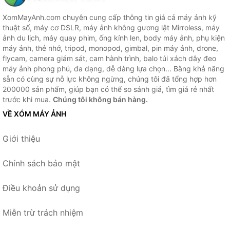
XomMayAnh.com chuyên cung cấp thông tin giá cả máy ảnh kỹ
thuật số, máy cơ DSLR, máy ảnh không gương lật Mirroless, máy
ảnh du lịch, máy quay phim, ống kính len, body máy ảnh, phụ kiện
máy ảnh, thẻ nhớ, tripod, monopod, gimbal, pin máy ảnh, drone,
flycam, camera giám sát, cam hành trình, balo túi xách dây đeo
máy ảnh phong phú, đa dạng, dễ dàng lựa chọn... Bằng khả năng
sẵn có cùng sự nỗ lực không ngừng, chúng tôi đã tổng hợp hơn
200000 sản phẩm, giúp bạn có thể so sánh giá, tìm giá rẻ nhất
trước khi mua.
Chúng tôi không bán hàng.
VỀ XÓM MÁY ẢNH
Giới thiệu
Chính sách bảo mật
Điều khoản sử dụng
Miễn trừ trách nhiệm