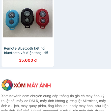
Remote Bluetooth kết nối
bluetooth với điện thoại để
chụp hình từ xa - Hàng
35.000 đ
chính hãng
XomMayAnh.com chuyên cung cấp thông tin giá cả máy ảnh kỹ
thuật số, máy cơ DSLR, máy ảnh không gương lật Mirroless, máy
ảnh du lịch, máy quay phim, ống kính len, body máy ảnh, phụ kiện
máy ảnh, thẻ nhớ, tripod, monopod, gimbal, pin máy ảnh, drone,