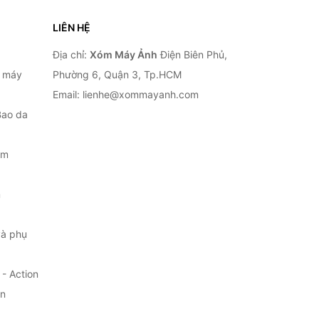
LIÊN HỆ
Địa chỉ:
Xóm Máy Ảnh
Điện Biên Phủ,
, máy
Phường 6, Quận 3, Tp.HCM
Email: lienhe@xommayanh.com
Bao da
ắm
m
à phụ
- Action
ện