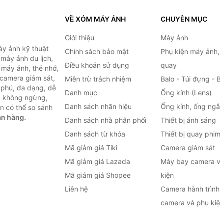
VỀ XÓM MÁY ẢNH
CHUYÊN MỤC
Giới thiệu
Máy ảnh
y ảnh kỹ thuật
Chính sách bảo mật
Phụ kiện máy ảnh
máy ảnh du lịch,
Điều khoản sử dụng
quay
 máy ảnh, thẻ nhớ,
 camera giám sát,
Miễn trừ trách nhiệm
Balo - Túi đựng - 
 phú, đa dạng, dễ
Danh mục
Ống kính (Lens)
c không ngừng,
Danh sách nhãn hiệu
Ống kính, ống ng
n có thể so sánh
án hàng.
Danh sách nhà phân phối
Thiết bị ánh sáng
Danh sách từ khóa
Thiết bị quay phi
Mã giảm giá Tiki
Camera giám sát
Mã giảm giá Lazada
Máy bay camera v
Mã giảm giá Shopee
kiện
Liên hệ
Camera hành trình 
camera và phụ ki