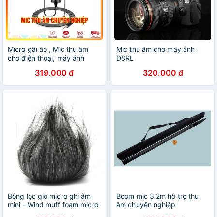
Micro gài áo , Mic thu âm
Mic thu âm cho máy ảnh
cho điện thoại, máy ảnh
DSRL
Boya By-M1 , dài 6m - Hàng
319.000 đ
320.000 đ
chính hãng
Bông lọc gió micro ghi âm
Boom mic 3.2m hỗ trợ thu
mini - Wind muff foam micro
âm chuyên nghiệp