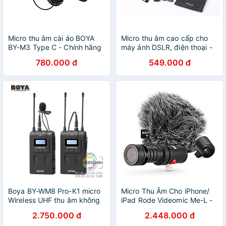
Micro thu âm cài áo BOYA
Micro thu âm cao cấp cho
BY-M3 Type C - Chính hãng
máy ảnh DSLR, điện thoại -
BOYA MM1
780.000 đ
549.000 đ
Boya BY-WM8 Pro-K1 micro
Micro Thu Âm Cho iPhone/
Wireless UHF thu âm không
iPad Rode Videomic Me-L -
dây wireless.
Hàng Chính Hãng
2.750.000 đ
2.448.000 đ