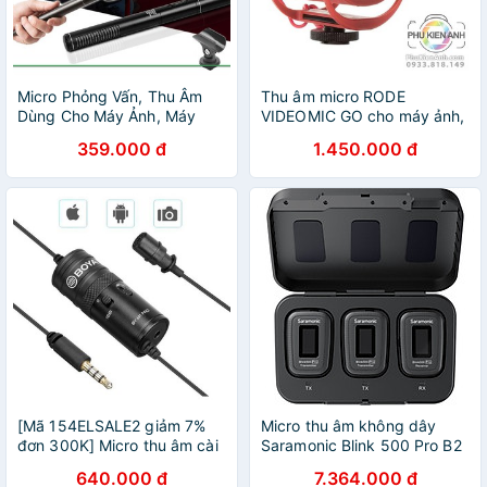
Micro Phỏng Vấn, Thu Âm
Thu âm micro RODE
Dùng Cho Máy Ảnh, Máy
VIDEOMIC GO cho máy ảnh,
Quay Phim Manual KM01
máy quay phim cổng 3.5
359.000 đ
1.450.000 đ
[Mã 154ELSALE2 giảm 7%
Micro thu âm không dây
đơn 300K] Micro thu âm cài
Saramonic Blink 500 Pro B2
áo BOYA BY-M1 Pro
(TX+TX+RX) - Hàng Chính
640.000 đ
7.364.000 đ
Hãng