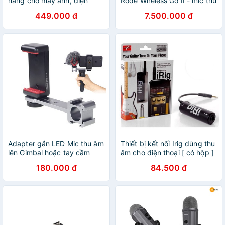
hãng cho máy ảnh, điện
Rode Wireless Go II - mic thu
thoại, thu âm
âm không dây
449.000 đ
7.500.000 đ
Adapter gắn LED Mic thu âm
Thiết bị kết nối Irig dùng thu
lên Gimbal hoặc tay cầm
âm cho điện thoại [ có hộp ]
quay video
180.000 đ
84.500 đ