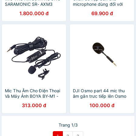
SARAMONIC SR- AXM3
microphone dùng đối với
CHO MÁY ẢNH DSLR, QUAY
các phòng thu mini mixer
1.800.000 đ
69.900 đ
PHIM
ngồi thu âm tại máy tính, hát
karaoke online
Mic Thu Âm Cho Điện Thoại
DJI Osmo part 44 mic thu
Và Máy Ảnh BOYA BY-M1 -
âm gắn trưc tiếp lên Osmo
Hàng Chính Hãng
DJI FM-15 FlexiMic
313.000 đ
100.000 đ
Trang 1/3