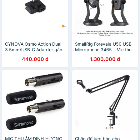
CYNOVA Osmo Action Dual
SmallRig Forevala U50 USB
3.5mm/USB-C Adapter gắn
Microphone 3465 - Mic thu
mic thu âm ngoài
âm Game - Live Steam -
440.000 đ
1.300.000 đ
Studio
MIC THU ÂM ĐỊNH HƯỚNG
Chân đế kẹp bàn cho