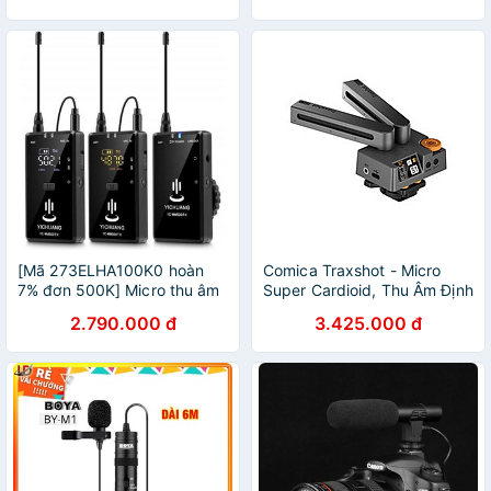
[Mã 273ELHA100K0 hoàn
Comica Traxshot - Micro
7% đơn 500K] Micro thu âm
Super Cardioid, Thu Âm Định
không dây cài áo 2 người
Hướng Cho Máy Ảnh, Điện
2.790.000 đ
3.425.000 đ
YC-WM500X2
Thoại - Hàng Chính Hãng