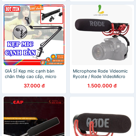
GIÁ SỈ Kẹp mic cạnh bàn
Microphone Rode Videomic
chân thép cao cấp, micro
Rycote / Rode VideoMicro
thu âm tùy chỉnh góc độ
micro thu âm cho máy ảnh,
37.000 đ
1.500.000 đ
mixer khi ngồi thu âm tại
máy quay
máy tính