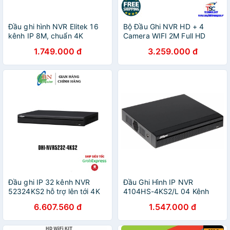
Đầu ghi hình NVR Elitek 16
Bộ Đầu Ghi NVR HD + 4
kênh IP 8M, chuẩn 4K
Camera WIFI 2M Full HD
IEP8216
1080P
1.749.000 đ
3.259.000 đ
Đầu ghi IP 32 kênh NVR
Đầu Ghi Hình IP NVR
52324KS2 hỗ trợ lên tới 4K
4104HS-4KS2/L 04 Kênh
chính hãng.
6.607.560 đ
1.547.000 đ