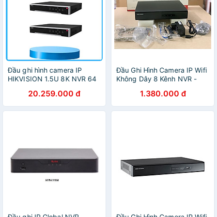
Đầu ghi hình camera IP
Đầu Ghi Hình Camera IP Wifi
HIKVISION 1.5U 8K NVR 64
Không Dây 8 Kênh NVR -
kênh DS-7764NI-M4 ,.-
Hikvision DS-7108NI-Q1 -
20.259.000 đ
1.380.000 đ
Hàng chính hãng
Hàng chính hãng
Đầu ghi IP Global NVR-
Đầu Ghi Hình Camera IP Wifi