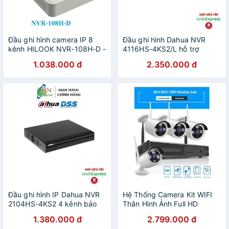
Đầu ghi hình camera IP 8
Đầu ghi hình Dahua NVR
kênh HILOOK NVR-108H-D -
4116HS-4KS2/L hỗ trợ
Hàng chính hãng
camera lên tới 8MP
1.038.000 đ
2.350.000 đ
Đầu ghi hình IP Dahua NVR
Hệ Thống Camera Kit WIFI
2104HS-4KS2 4 kênh bảo
Thân Hình Ảnh Full HD
hành 24 tháng
1080P + Đầu Ghi NVR HD
1.380.000 đ
2.799.000 đ