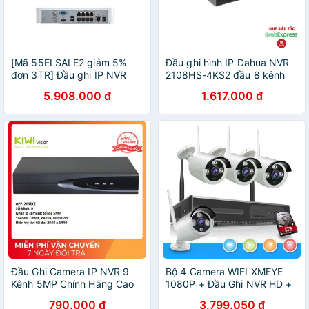
[Mã 55ELSALE2 giảm 5%
Đầu ghi hình IP Dahua NVR
đơn 3TR] Đầu ghi IP NVR
2108HS-4KS2 đầu 8 kênh
301-16L-P8 16CH UNV
chính hãng tem DSS
5.908.000 đ
1.617.000 đ
Đầu Ghi Camera IP NVR 9
Bộ 4 Camera WIFI XMEYE
Kênh 5MP Chính Hãng Cao
1080P + Đầu Ghi NVR HD +
Cấp Bảo Hành 12 Tháng
Tặng Ổ Cứng Lưu Trữ 1TB
790.000 đ
3.799.050 đ