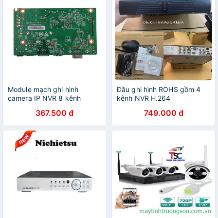
Module mạch ghi hình
Đầu ghi hình ROHS gồm 4
camera IP NVR 8 kênh
kênh NVR H.264
XmEYE
367.500 đ
749.000 đ