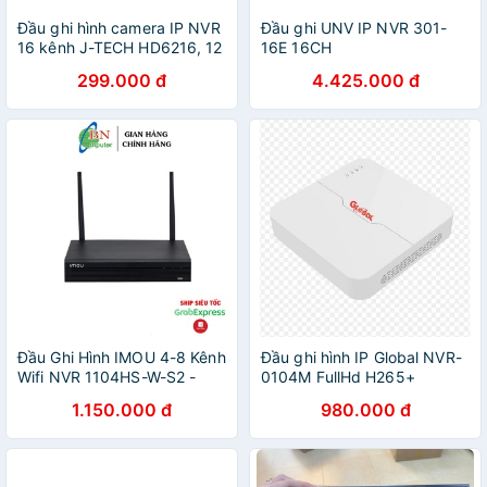
Đầu ghi hình camera IP NVR
Đầu ghi UNV IP NVR 301-
16 kênh J-TECH HD6216, 12
16E 16CH
kênh HD1012, Nichietsu
299.000 đ
4.425.000 đ
NVR-08XT H265 8 kênh
Đầu Ghi Hình IMOU 4-8 Kênh
Đầu ghi hình IP Global NVR-
Wifi NVR 1104HS-W-S2 -
0104M FullHd H265+
NVR 1108HS-W-S2 Bảo
1.150.000 đ
980.000 đ
Hành Chính Hãng Dahua