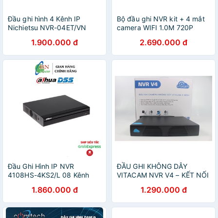
Đầu ghi hình 4 Kênh IP
Bộ đầu ghi NVR kit + 4 mắt
Nichietsu NVR-04ET/VN
camera WIFI 1.0M 720P
1.900.000 đ
2.690.000 đ
Đầu Ghi Hình IP NVR
ĐẦU GHI KHÔNG DÂY
4108HS-4KS2/L 08 Kênh
VITACAM NVR V4 – KẾT NỐI
DSS
4 KÊNH
1.860.000 đ
1.290.000 đ