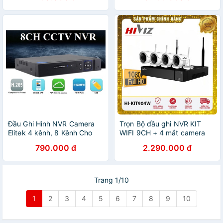
Đầu Ghi Hình NVR Camera
Trọn Bộ đầu ghi NVR KIT
Elitek 4 kênh, 8 Kênh Cho
WIFI 9CH + 4 mắt camera
AHD/TVI/CVI/IP/Analog
WIFI 2.0MP -1080P/ 1.0M
790.000 đ
2.290.000 đ
720P
Trang 1/10
1
2
3
4
5
6
7
8
9
10