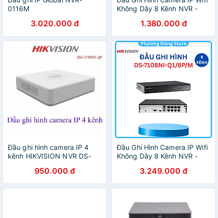
0116M
Không Dây 8 Kênh NVR -
Hikvision DS-7108NI-Q1/M -
3.020.000 đ
1.380.000 đ
Hàng Chính Hãng
Đầu ghi hình camera IP 4
Đầu Ghi Hình Camera IP Wifi
kênh HIKVISION NVR DS-
Không Dây 8 Kênh NVR -
7104NI-Q1 kết nối cho
Hikvision DS-7108NI-
950.000 đ
3.249.000 đ
camera Ezviz vào đầu này
Q1/8P/M - Hàng Chính Hãng