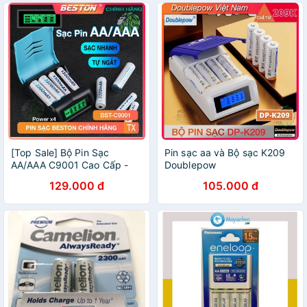
[Top Sale] Bộ Pin Sạc
Pin sạc aa và Bộ sạc K209
AA/AAA C9001 Cao Cấp -
Doublepow
Bộ Pin Sạc AA 3300mAh -
129.000 đ
105.000 đ
Bộ Sạc Pin Tiểu - Pin Đũa -
Pin Micro Karaoke