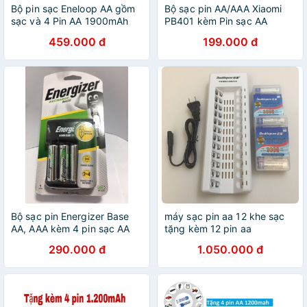
Bộ pin sạc Eneloop AA gồm
Bộ sạc pin AA/AAA Xiaomi
sạc và 4 Pin AA 1900mAh
PB401 kèm Pin sạc AA
Xiaomi Zi5
459.000 đ
199.000 đ
Bộ sạc pin Energizer Base
máy sạc pin aa 12 khe sạc
AA, AAA kèm 4 pin sạc AA
tặng kèm 12 pin aa
1300 mAh
3000mah doublepow
290.000 đ
1.050.000 đ