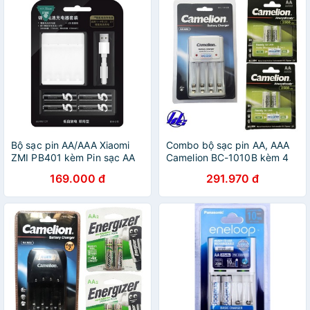
Bộ sạc pin AA/AAA Xiaomi
Combo bộ sạc pin AA, AAA
ZMI PB401 kèm Pin sạc AA
Camelion BC-1010B kèm 4
Xiaomi Zi5 & Pin AAA Xiaomi
pin sạc AA 2500mAh
169.000 đ
291.970 đ
Zi7
AlwaysReady