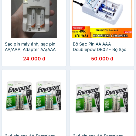
Sạc pin máy ảnh, sạc pin
Bộ Sạc Pin AA AAA
AA/AAA, Adapter AA/AAA
Doublepow DB02 - Bộ Sạc
Pin Tiểu - Pin Sạc AA AAA
24.000 đ
50.000 đ
2 vỉ pin sạc AA Energizer
2 vỉ pin sạc AA Energizer