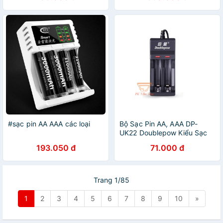
#sạc pin AA AAA các loại
Bộ Sạc Pin AA, AAA DP-
UK22 Doublepow Kiểu Sạc
USB Sạc 2 Pin AA Hoặc AAA
193.050 đ
71.000 đ
Cùng Lúc
Trang 1/85
1
2
3
4
5
6
7
8
9
10
»