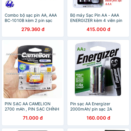
Combo bộ sạc pin AA, AAA
Bộ máy Sạc Pin AA - AAA
BC-1010B kèm 2 pin sạc
ENERGIZER kèm 4 viên pin
Energizer AA 2300mAh
sạc AA 2000 mAh
279.360 đ
415.000 đ
PIN SẠC AA CAMELION
Pin sạc AA Energizer
2700 mAh , PIN SẠC CHÍNH
2000mAh/ pin sạc 2A
HÃNG CAMILION , PIN SẠC
energizer 2000mAh
71.000 đ
160.000 đ