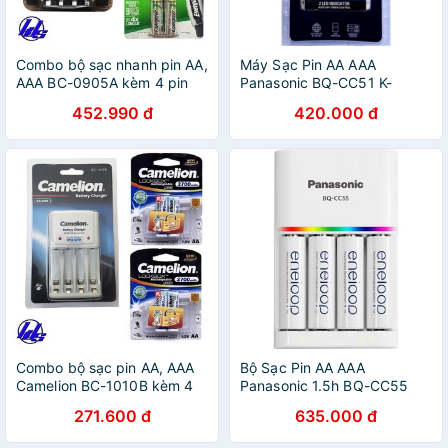
Combo bộ sạc nhanh pin AA,
Máy Sạc Pin AA AAA
AAA BC-0905A kèm 4 pin
Panasonic BQ-CC51 K-
sạc Energizer AA 2000mAh
KJ51MCC20V kèm 2 pin Sạc
452.990 đ
420.000 đ
AA Eneloop
Combo bộ sạc pin AA, AAA
Bộ Sạc Pin AA AAA
Camelion BC-1010B kèm 4
Panasonic 1.5h BQ-CC55
pin sạc AA 2700mAh
Kèm 4 Pin Sạc AA Eneloop
271.600 đ
635.000 đ
Lockbox
Panasonic