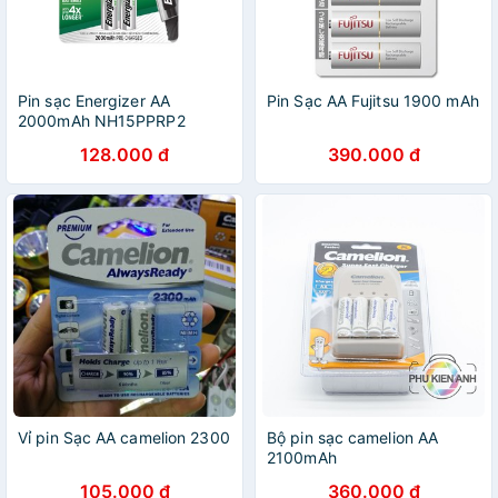
Pin sạc Energizer AA
Pin Sạc AA Fujitsu 1900 mAh
2000mAh NH15PPRP2
128.000 đ
390.000 đ
Vỉ pin Sạc AA camelion 2300
Bộ pin sạc camelion AA
2100mAh
105.000 đ
360.000 đ