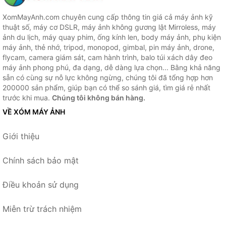
XomMayAnh.com chuyên cung cấp thông tin giá cả máy ảnh kỹ
thuật số, máy cơ DSLR, máy ảnh không gương lật Mirroless, máy
ảnh du lịch, máy quay phim, ống kính len, body máy ảnh, phụ kiện
máy ảnh, thẻ nhớ, tripod, monopod, gimbal, pin máy ảnh, drone,
flycam, camera giám sát, cam hành trình, balo túi xách dây đeo
máy ảnh phong phú, đa dạng, dễ dàng lựa chọn... Bằng khả năng
sẵn có cùng sự nỗ lực không ngừng, chúng tôi đã tổng hợp hơn
200000 sản phẩm, giúp bạn có thể so sánh giá, tìm giá rẻ nhất
trước khi mua.
Chúng tôi không bán hàng.
VỀ XÓM MÁY ẢNH
Giới thiệu
Chính sách bảo mật
Điều khoản sử dụng
Miễn trừ trách nhiệm