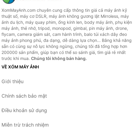
XomMayAnh.com chuyên cung cấp thông tin giá cả máy ảnh kỹ
thuật số, máy cơ DSLR, máy ảnh không gương lật Mirroless, máy
ảnh du lịch, máy quay phim, ống kính len, body máy ảnh, phụ kiện
máy ảnh, thẻ nhớ, tripod, monopod, gimbal, pin máy ảnh, drone,
flycam, camera giám sát, cam hành trình, balo túi xách dây đeo
máy ảnh phong phú, đa dạng, dễ dàng lựa chọn... Bằng khả năng
sẵn có cùng sự nỗ lực không ngừng, chúng tôi đã tổng hợp hơn
200000 sản phẩm, giúp bạn có thể so sánh giá, tìm giá rẻ nhất
trước khi mua.
Chúng tôi không bán hàng.
VỀ XÓM MÁY ẢNH
Giới thiệu
Chính sách bảo mật
Điều khoản sử dụng
Miễn trừ trách nhiệm