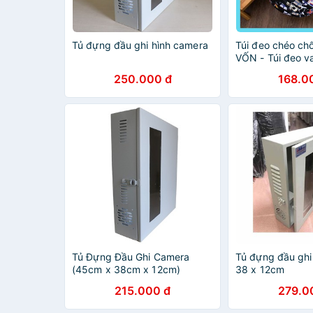
Tủ đựng đầu ghi hình camera
Túi đeo chéo ch
VỐN - Túi đeo v
với chất liệu Pol
250.000 đ
168.0
cấp, thoát ẩm tố
Tủ Đựng Đầu Ghi Camera
Tủ đựng đầu ghi
(45cm x 38cm x 12cm)
38 x 12cm
215.000 đ
279.0