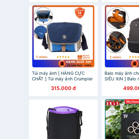
Túi máy ảnh [ HÀNG CỰC
Balo máy ảnh ch
CHẤT ] Túi máy ảnh Crumpler
SIÊU XỊN ] Balo
Proper Roady 4500 - Vải
Crumpler Proper
315.000 đ
499.0
1000D CHỐNG NƯỚC,
Photo - Vải 10
CHỐNG SỐC, CHỐNG BỤI
NƯỚC CHỐNG 
TỐT