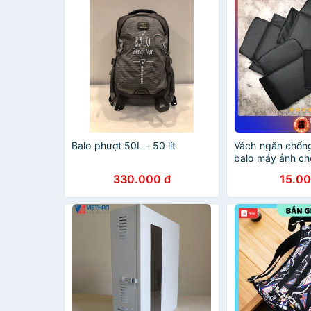
Balo phượt 50L - 50 lít
Vách ngăn chống
balo máy ảnh c
chống ẩm tốt -
330.000 đ
15.00
Shopbalotui.co