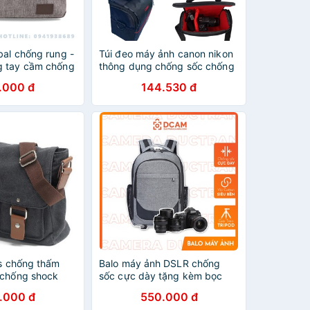
bal chống rung -
Túi đeo máy ảnh canon nikon
g tay cầm chống
thông dụng chống sốc chống
nước
.000 đ
144.530 đ
as chống thấm
Balo máy ảnh DSLR chống
 chống shock
sốc cực dày tặng kèm bọc
chống nước
.000 đ
550.000 đ