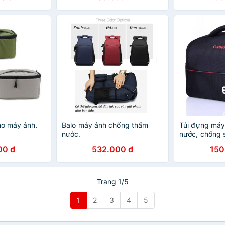
ho máy ảnh.
Balo máy ảnh chống thấm
Túi đựng máy
nước.
nước, chống 
2 ngăn + ngă
00 đ
532.000 đ
150
thẻ nhớ
Trang 1/5
1
2
3
4
5