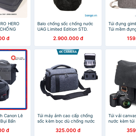
RO HERO
Balo chống sốc chống nước
Túi đựng gim
 CHỐNG
UAG Limited Edition STD.
Túi mềm đựn
IG SIZE
Issue 18 Lít
rung
00 đ
2.900.000 đ
159
nh Canon Lê
Túi máy ảnh cao cấp chống
Túi vải canv
Bụi Bẩn
sốc kèm bọc dù chống nước
nước kèm túi
mưa
cho máy ảnh
00 đ
325.000 đ
359