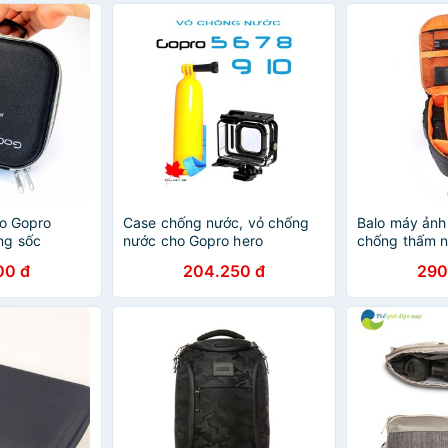
ho Gopro
Case chống nước, vỏ chống
Balo máy ảnh
ng sốc
nước cho Gopro hero
chống thấm n
5,6,7,8,9, 10 + tặng 12 miếng
00 đ
204.250 đ
290
chống đọng sương