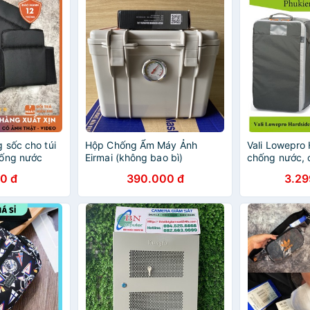
 sốc cho túi
Hộp Chống Ẩm Máy Ảnh
Vali Lowepro
hống nước
Eirmai (không bao bì)
chống nước, 
+Tặng máy h
0 đ
390.000 đ
3.29
m