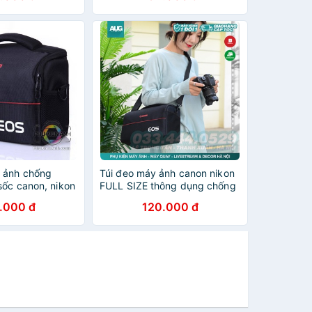
 ảnh chống
Túi đeo máy ảnh canon nikon
sốc canon, nikon
FULL SIZE thông dụng chống
n phụ chứa pin
sốc chống nước - AUG
.000 đ
120.000 đ
Camera Hà Nội