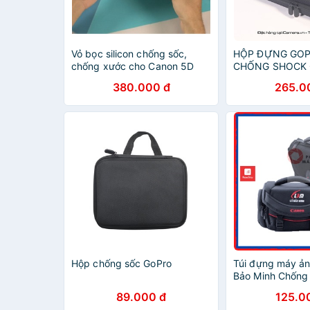
Vỏ bọc silicon chống sốc,
HỘP ĐỰNG GOP
chống xước cho Canon 5D
CHỐNG SHOCK
Mark III
NƯỚC CỠ LỚN B
380.000 đ
265.0
Hộp chống sốc GoPro
Túi đựng máy ả
Bảo Minh Chống 
Chống Thấm
89.000 đ
125.0