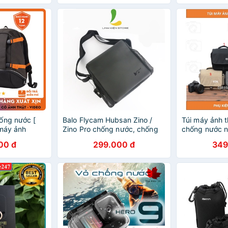
ống nước [
Balo Flycam Hubsan Zino /
Túi máy ảnh t
 máy ảnh
Zino Pro chống nước, chống
chống nước n
 Roady Half
sốc / Túi đựng GoPro lớn
bọc chống m
00 đ
299.000 đ
349
00D CHỐNG
SỐC TỐT