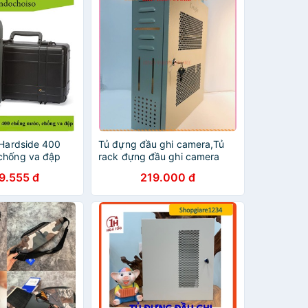
 Hardside 400
Tủ đựng đầu ghi camera,Tủ
chống va đập
rack đựng đầu ghi camera
út ẩm HC-63
45x38x12
9.555 đ
219.000 đ