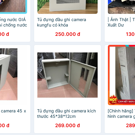
ống nước GIÁ
Tủ đựng đầu ghi camera
| Ảnh Thật | 
ai chống nước
kungfu có khóa
Xuất Dư
yester cao
00 đ
250.000 đ
130
t 7318
 camera 45 x
Tủ đựng đầu ghi camera kích
[Chính hãng]
thước 45*38*12cm
hình camera gi
00 đ
269.000 đ
289