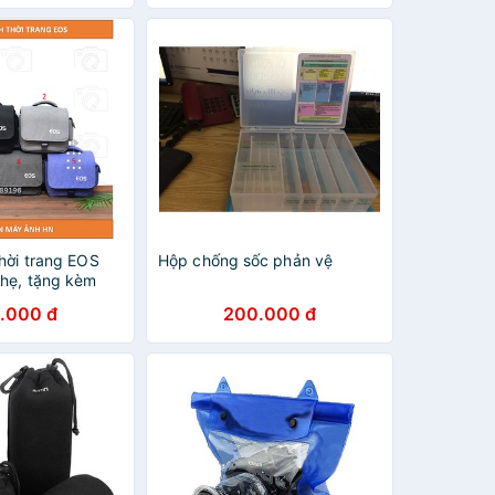
hời trang EOS
Hộp chống sốc phản vệ
hẹ, tặng kèm
ưa
.000 đ
200.000 đ