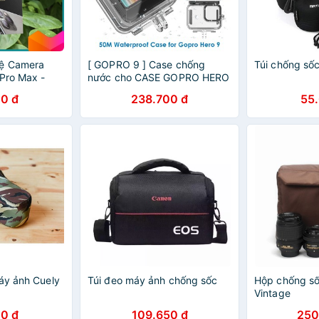
Vệ Camera
[ GOPRO 9 ] Case chống
Túi chống sốc
1Pro Max -
nước cho CASE GOPRO HERO
 Chống mờ
9 + tặng 12 miếng chống
0 đ
238.700 đ
55
đọng sương
áy ảnh Cuely
Túi đeo máy ảnh chống sốc
Hộp chống s
Vintage
0 đ
109.650 đ
250