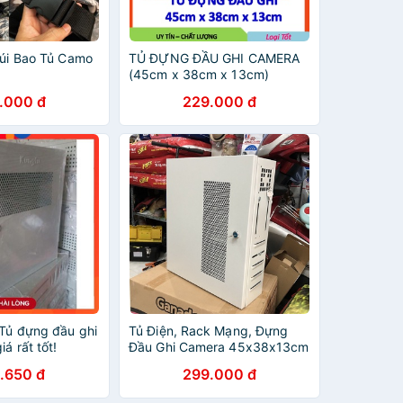
Túi Bao Tủ Camo
TỦ ĐỰNG ĐẦU GHI CAMERA
(45cm x 38cm x 13cm)
.000 đ
229.000 đ
 Tủ đựng đầu ghi
Tủ Điện, Rack Mạng, Đựng
á rất tốt!
Đầu Ghi Camera 45x38x13cm
Sơn Tĩnh Điện Có Khóa
.650 đ
299.000 đ