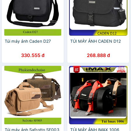
Túi máy ảnh Caden D27
TÚI MÁY ẢNH CADEN D12
330.555 đ
268.888 đ
Túi máy ảnh Safrotto SF003
TÚI MÁY ẢNH IMAX 1006