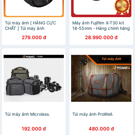
Túi máy ảnh [ HÀNG CỰC
Máy ảnh Fujifilm X-T30 kit
CHẤT ] Túi máy ảnh
18-55mm - Hàng chính hãng
crumpler bettyboy 4000
- Khuyến mại thẻ nhớ + túi
279.000 đ
28.990.000 đ
đeo
Túi máy ảnh Microless.
Túi máy ảnh ProWell.
192.000 đ
480.000 đ