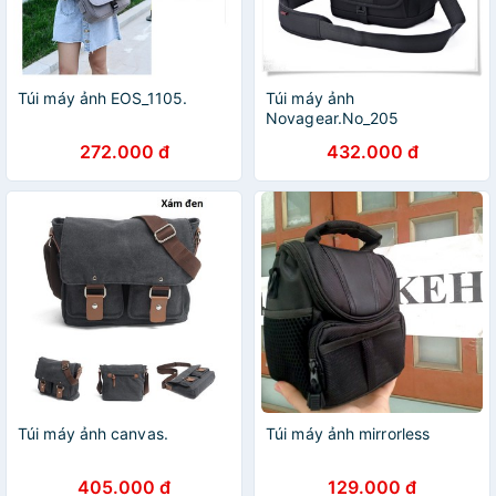
Túi máy ảnh EOS_1105.
Túi máy ảnh
Novagear.No_205
272.000 đ
432.000 đ
Túi máy ảnh canvas.
Túi máy ảnh mirrorless
405.000 đ
129.000 đ