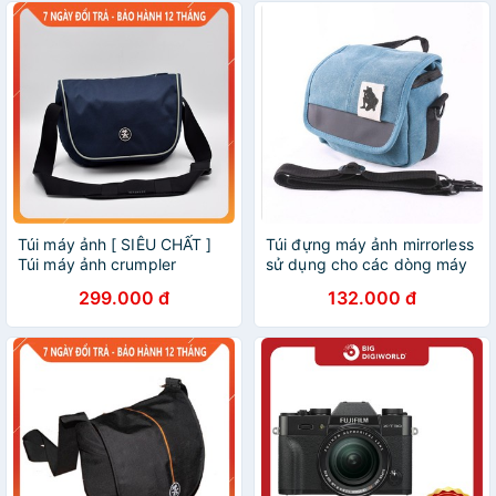
Túi máy ảnh [ SIÊU CHẤT ]
Túi đựng máy ảnh mirrorless
Túi máy ảnh crumpler
sử dụng cho các dòng máy
cupcake 5500
sony, fujifilm, panasonic,
299.000 đ
132.000 đ
máy film...kèm với lens kit