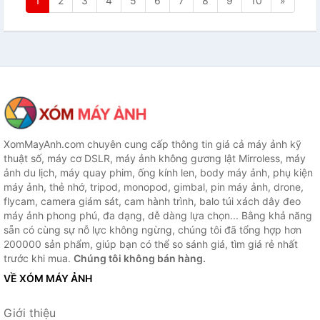
1
2
3
4
5
6
7
8
9
10
»
XomMayAnh.com chuyên cung cấp thông tin giá cả máy ảnh kỹ
thuật số, máy cơ DSLR, máy ảnh không gương lật Mirroless, máy
ảnh du lịch, máy quay phim, ống kính len, body máy ảnh, phụ kiện
máy ảnh, thẻ nhớ, tripod, monopod, gimbal, pin máy ảnh, drone,
flycam, camera giám sát, cam hành trình, balo túi xách dây đeo
máy ảnh phong phú, đa dạng, dễ dàng lựa chọn... Bằng khả năng
sẵn có cùng sự nỗ lực không ngừng, chúng tôi đã tổng hợp hơn
200000 sản phẩm, giúp bạn có thể so sánh giá, tìm giá rẻ nhất
trước khi mua.
Chúng tôi không bán hàng.
VỀ XÓM MÁY ẢNH
Giới thiệu