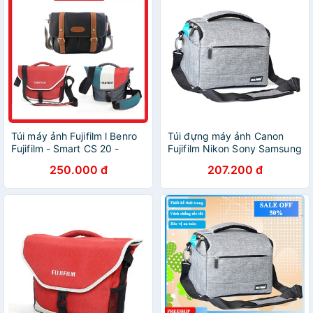
Túi máy ảnh Fujifilm l Benro
Túi đựng máy ảnh Canon
Fujifilm - Smart CS 20 -
Fujifilm Nikon Sony Samsung
Chính hãng
- Túi chống sốc máy ảnh
250.000 đ
207.200 đ
máy quay phim Woflgang