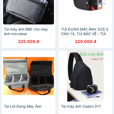
Túi máy ảnh BBK cho máy
TÚI ĐỰNG MÁY ẢNH SIZE S
ảnh microless
CNS-16, TÚI BẢO VỆ - TÚI
CHỐNG SỐC CHO MÁY ẢNH
225.000 đ
220.000 đ
CỠ NHỎ
Túi Lót Đựng Máy Ảnh
Túi máy ảnh Caden D17