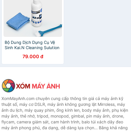
Bộ Dung Dịch Dụng Cụ Vệ
Sinh Kai.N Cleaning Sulution
Dành Cho iPhone, iPad,
79.000 đ
Laptop, Ống Kính Máy Ảnh,
Thiết Bị Khác - HÀNG CHÍNH
HÃNG
XomMayAnh.com chuyên cung cấp thông tin giá cả máy ảnh kỹ
thuật số, máy cơ DSLR, máy ảnh không gương lật Mirroless, máy
ảnh du lịch, máy quay phim, ống kính len, body máy ảnh, phụ kiện
máy ảnh, thẻ nhớ, tripod, monopod, gimbal, pin máy ảnh, drone,
flycam, camera giám sát, cam hành trình, balo túi xách dây đeo
máy ảnh phong phú, đa dạng, dễ dàng lựa chọn... Bằng khả năng