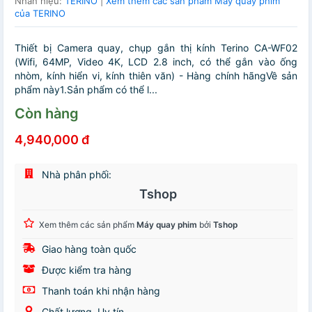
Nhãn hiệu:
TERINO
|
Xem thêm các sản phẩm Máy quay phim
của TERINO
Thiết bị Camera quay, chụp gắn thị kính Terino CA-WF02
(Wifi, 64MP, Video 4K, LCD 2.8 inch, có thể gắn vào ống
nhòm, kính hiển vi, kính thiên văn) - Hàng chính hãngVề sản
phẩm này1.Sản phẩm có thể l...
Còn hàng
4,940,000 đ
Nhà phân phối:
Tshop
Xem thêm các sản phẩm
Máy quay phim
bởi
Tshop
Giao hàng toàn quốc
Được kiểm tra hàng
Thanh toán khi nhận hàng
Chất lượng, Uy tín