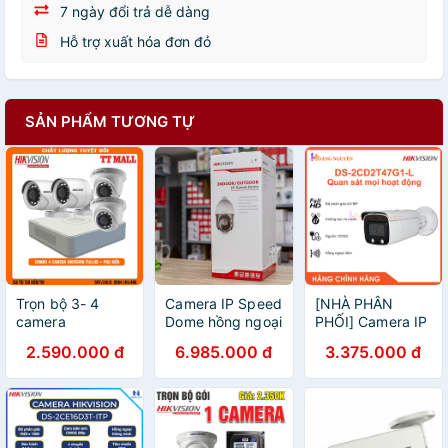
7 ngày đổi trả dễ dàng
Hỗ trợ xuất hóa đơn đỏ
SẢN PHẨM TƯƠNG TỰ
Trọn bộ 3- 4
Camera IP Speed
[NHÀ PHÂN
camera
Dome hồng ngoại
PHỐI] Camera IP
HIKVISION B2
2.0 Megapixel
Color Vu DS-
2.590.000 đ
6.985.000 đ
3.375.000 đ
2.0 megapixel
HIKVISION DS-
2CD2T47G1-L
Full HD 1080P
2DE4225IW-DE -
4MP - Đèn Trợ
kèm HDD 500G
Hàng chính hãng
Sáng Tầm Xa
và dây liền
30m - Chuẩn
nguồn đúc sẵn
Chống Nước Và
Bụi Bẩn IP67