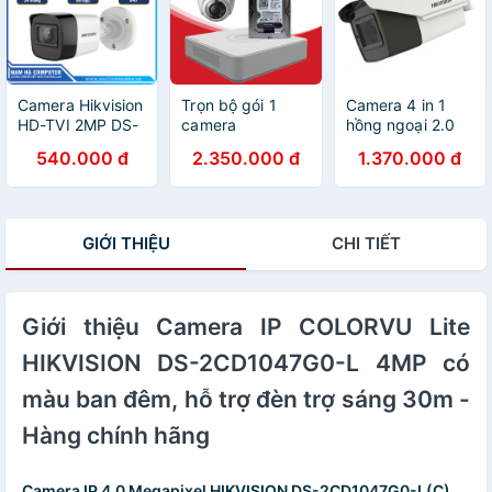
Camera Hikvision
Trọn bộ gói 1
Camera 4 in 1
HD-TVI 2MP DS-
camera
hồng ngoại 2.0
2CE16D3T-ITP
Hikvision/Dahua
Megapixel
540.000 đ
2.350.000 đ
1.370.000 đ
Hàng chính hãng
chính hãng độ
HIKVISION DS-
bảo hành 24
phân giải HD siêu
2CE19D3T-IT3ZF
tháng
nét
GIỚI THIỆU
CHI TIẾT
Giới thiệu Camera IP COLORVU Lite
HIKVISION DS-2CD1047G0-L 4MP có
màu ban đêm, hỗ trợ đèn trợ sáng 30m -
Hàng chính hãng
Camera IP 4.0 Megapixel HIKVISION DS-2CD1047G0-L(C)