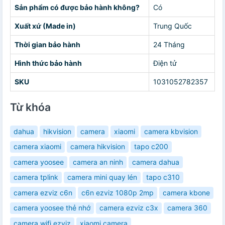
Sản phẩm có được bảo hành không?
Có
Xuất xứ (Made in)
Trung Quốc
Thời gian bảo hành
24 Tháng
Hình thức bảo hành
Điện tử
SKU
1031052782357
Từ khóa
dahua
hikvision
camera
xiaomi
camera kbvision
camera xiaomi
camera hikvision
tapo c200
camera yoosee
camera an ninh
camera dahua
camera tplink
camera mini quay lén
tapo c310
camera ezviz c6n
c6n ezviz 1080p 2mp
camera kbone
camera yoosee thẻ nhớ
camera ezviz c3x
camera 360
camera wifi ezviz
xiaomi camera