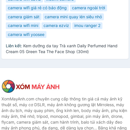
camera wifi giá rẻ có báo động
camera ngoài trời
camera giám sát
camera mini quay lén siêu nhỏ
camera wifi mini
camera ezviz
imou ranger 2
camera wifi yoosee
Liên kết:
Kem dưỡng da tay Trà xanh Daily Perfumed Hand
Cream 05 Green Tea The Face Shop (30ml)
XomMayAnh.com chuyên cung cấp thông tin giá cả máy ảnh kỹ
thuật số, máy cơ DSLR, máy ảnh không gương lật Mirroless, máy
ảnh du lịch, máy quay phim, ống kính len, body máy ảnh, phụ kiện
máy ảnh, thẻ nhớ, tripod, monopod, gimbal, pin máy ảnh, drone,
flycam, camera giám sát, cam hành trình, balo túi xách dây đeo
máy ảnh phong phú, đa dạng, dễ dàng lựa chọn... Bằng khả năng