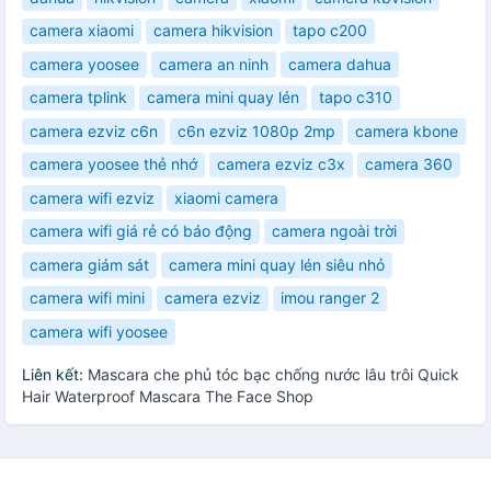
camera xiaomi
camera hikvision
tapo c200
camera yoosee
camera an ninh
camera dahua
camera tplink
camera mini quay lén
tapo c310
camera ezviz c6n
c6n ezviz 1080p 2mp
camera kbone
camera yoosee thẻ nhớ
camera ezviz c3x
camera 360
camera wifi ezviz
xiaomi camera
camera wifi giá rẻ có báo động
camera ngoài trời
camera giám sát
camera mini quay lén siêu nhỏ
camera wifi mini
camera ezviz
imou ranger 2
camera wifi yoosee
Liên kết:
Mascara che phủ tóc bạc chống nước lâu trôi Quick
Hair Waterproof Mascara The Face Shop