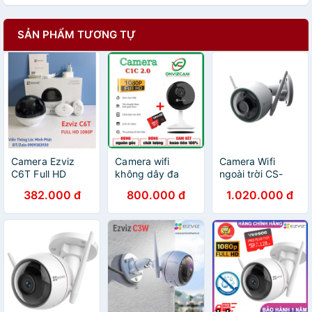
SẢN PHẨM TƯƠNG TỰ
Camera Ezviz
Camera wifi
Camera Wifi
C6T Full HD
không dây đa
ngoài trời CS-
1080p - Hàng
năng Ezviz C1C
CV310 C3N tích
382.000 đ
800.000 đ
1.020.000 đ
chính hãng - Bảo
/2MP 1080p -
hợp AI
hành 24 tháng
Hàng chính
hãng/ thẻ nhớ
ONVIZ PRO
32/64GB