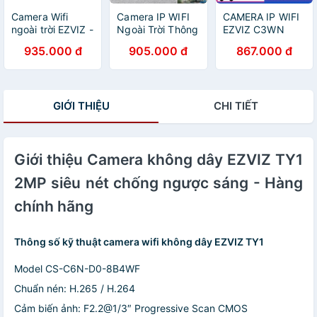
Camera Wifi
Camera IP WIFI
CAMERA IP WIFI
ngoài trời EZVIZ -
Ngoài Trời Thông
EZVIZ C3WN
Hàng chính hãng
Minh EZVIZ C3W
2.0MP Ngoài trời
935.000 đ
905.000 đ
867.000 đ
CÓ MÀU BAN
– Chuẩn chống
ĐÊM 1080P
nước IP66 – Phát
FullHD CV310
hiện chuyển
C3W C3WN
động – HÀNG
GIỚI THIỆU
CHI TIẾT
HIKVISION -
CHÍNH HÃNG
CHÍNH HÃNG BH
24TH
Giới thiệu Camera không dây EZVIZ TY1
2MP siêu nét chống ngược sáng - Hàng
chính hãng
Thông số kỹ thuật camera wifi không dây EZVIZ TY1
Model CS-C6N-D0-8B4WF
Chuẩn nén: H.265 / H.264
Cảm biến ảnh: F2.2@1/3″ Progressive Scan CMOS