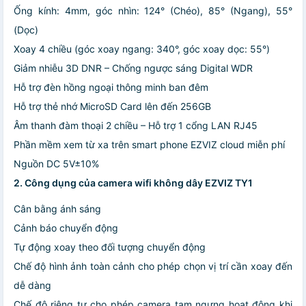
Ống kính: 4mm, góc nhìn: 124° (Chéo), 85° (Ngang), 55°
(Dọc)
Xoay 4 chiều (góc xoay ngang: 340°, góc xoay dọc: 55°)
Giảm nhiễu 3D DNR – Chống ngược sáng Digital WDR
Hỗ trợ đèn hồng ngoại thông minh ban đêm
Hỗ trợ thẻ nhớ MicroSD Card lên đến 256GB
Âm thanh đàm thoại 2 chiều – Hỗ trợ 1 cổng LAN RJ45
Phần mềm xem từ xa trên smart phone EZVIZ cloud miễn phí
Nguồn DC 5V±10%
2. Công dụng của camera wifi không dây EZVIZ TY1
Cân bằng ánh sáng
Cảnh báo chuyển động
Tự động xoay theo đối tượng chuyển động
Chế độ hình ảnh toàn cảnh cho phép chọn vị trí cần xoay đến
dễ dàng
Chế độ riêng tư cho phép camera tạm ngưng hoạt động khi