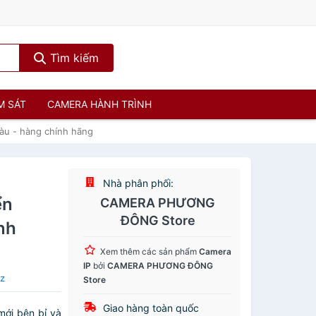
Tìm kiếm
M SÁT
CAMERA HÀNH TRÌNH
àu - hàng chính hãng
Nhà phân phối:
ển
CAMERA PHƯƠNG
ĐÔNG Store
nh
Xem thêm các sản phẩm
Camera
IP
bởi
CAMERA PHƯƠNG ĐÔNG
iz
Store
Giao hàng toàn quốc
ới bên bỉ và