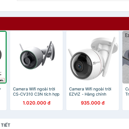
y
Camera Wifi ngoài trời
Camera Wifi ngoài trời
C
CS-CV310 C3N tích hợp
EZVIZ - Hàng chính
T
AI
hãng
C
1.020.000 đ
935.000 đ
1
C
-
2
 TIẾT