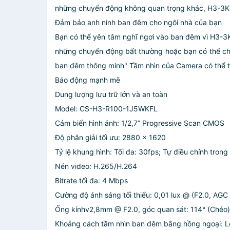
những chuyển động không quan trọng khác, H3-3K c
Đảm bảo anh ninh ban đêm cho ngôi nhà của bạn
Bạn có thể yên tâm nghĩ ngơi vào ban đêm vì H3-3
những chuyển động bất thường hoặc bạn có thể ch
ban đêm thông minh" Tầm nhìn của Camera có thể t
Báo động mạnh mẽ
Dung lượng lưu trữ lớn và an toàn
Model: CS-H3-R100-1J5WKFL
Cảm biến hình ảnh: 1/2,7” Progressive Scan CMOS
Độ phân giải tối ưu: 2880 x 1620
Tỷ lệ khung hình: Tối đa: 30fps; Tự điều chỉnh trong
Nén video: H.265/H.264
Bitrate tối đa: 4 Mbps
Cường độ ánh sáng tối thiểu: 0,01 lux @ (F2.0, AGC
Ống kínhv2,8mm @ F2.0, góc quan sát: 114° (Chéo),
Khoảng cách tầm nhìn ban đêm bằng hồng ngoại: 