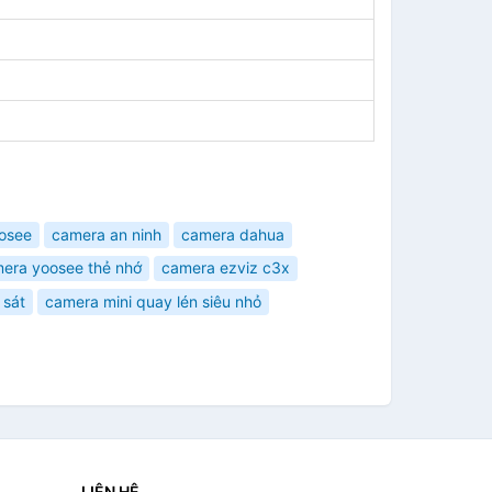
osee
camera an ninh
camera dahua
era yoosee thẻ nhớ
camera ezviz c3x
 sát
camera mini quay lén siêu nhỏ
LIÊN HỆ