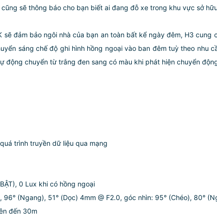
ũng sẽ thông báo cho bạn biết ai đang đỗ xe trong khu vực sở hữ
K sẽ đảm bảo ngôi nhà của bạn an toàn bất kể ngày đêm, H3 cung 
uyển sáng chế độ ghi hình hồng ngoại vào ban đêm tuỳ theo nhu cầ
ự động chuyển từ trắng đen sang có màu khi phát hiện chuyển động
 quá trình truyền dữ liệu qua mạng
 BẬT), 0 Lux khi có hồng ngoại
 96° (Ngang), 51° (Dọc) 4mm @ F2.0, góc nhìn: 95° (Chéo), 80° (N
Lên đến 30m