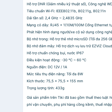
Hỗ trợ DNR (Giảm nhiễu kỹ thuật số), Công nghệ W
Tiêu chuẩn Wi-Fi: IEEE802.11b, 802.11g, 802.11n
Dải tần số: 2,4 GHz ~ 2,4835 GHz
Mạng có dây: RJ45 x 1(10M/100M Cổng Ethernet tự
Phát hiện hình dạng người/xe cộ sử dụng công nghệ
Bộ nhớ trong: Hỗ trợ thẻ nhớ microSD (Tối đa 256 G
Bộ nhớ đám mây: Hỗ trợ dịch vụ lưu trữ EZVIZ Cloud
Hỗ trợ chuẩn chóng bụi, nước IP67
Điều kiện hoạt động: -30 °C ~ 60 °C
Nguồn điện: DC 12V / 1A
Mức tiêu thụ điện năng: Tối đa 8W
Kích thước: 75,5 x 75,5 x 155 mm
Trọng lượng tịnh: 433g
Giá sản phẩm trên Tiki đã bao gồm thuế theo luật h
phí vận chuyển, phụ phí hàng cồng kềnh, thuế nhập kh