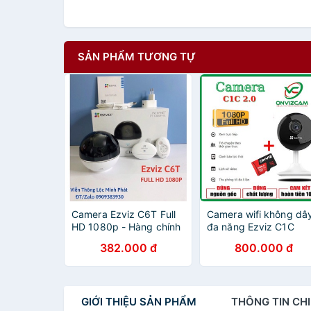
SẢN PHẨM TƯƠNG TỰ
Camera Ezviz C6T Full
Camera wifi không dâ
HD 1080p - Hàng chính
đa năng Ezviz C1C
hãng - Bảo hành 24
/2MP 1080p - Hàng
382.000 đ
800.000 đ
tháng
chính hãng/ thẻ nhớ
ONVIZ PRO 32/64GB
GIỚI THIỆU
SẢN PHẨM
THÔNG TIN
CHI