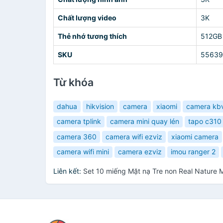
Chất lượng video
3K
Thẻ nhớ tương thích
512GB
SKU
55639
Từ khóa
dahua
hikvision
camera
xiaomi
camera kbv
camera tplink
camera mini quay lén
tapo c310
camera 360
camera wifi ezviz
xiaomi camera
camera wifi mini
camera ezviz
imou ranger 2
Liên kết:
Set 10 miếng Mặt nạ Tre non Real Natur