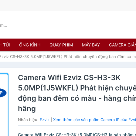
- TÚI
ỐNG KÍNH
QUAY PHIM
MÁY BAY
CAMERA GIÁ
 Ezviz CS-H3-3K 5.0MP(1J5WKFL) Phát hiện chuyển động ban đêm có m
Camera Wifi Ezviz CS-H3-3K
5.0MP(1J5WKFL) Phát hiện chuy
động ban đêm có màu - hàng chí
hãng
Nhãn hiệu:
Ezviz
|
Xem thêm các sản phẩm Camera IP của Ezv
Camera Wifi Ezviz CS-H3-3K (5.0MP)CS-H3 là sản phẩm m