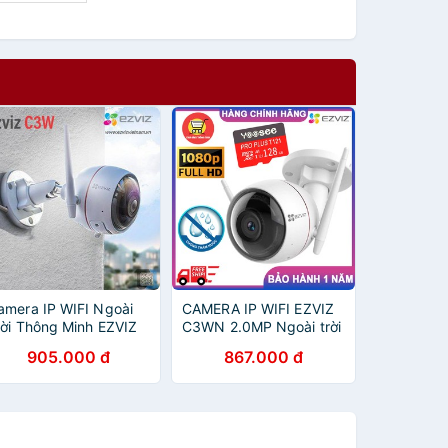
amera IP WIFI Ngoài
CAMERA IP WIFI EZVIZ
rời Thông Minh EZVIZ
C3WN 2.0MP Ngoài trời
3W CÓ MÀU BAN ĐÊM
– Chuẩn chống nước
905.000 đ
867.000 đ
080P FullHD CV310
IP66 – Phát hiện chuyển
3W C3WN HIKVISION
động – HÀNG CHÍNH
 CHÍNH HÃNG BH
HÃNG
4TH