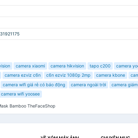
31921175
ision
camera xiaomi
camera hikvision
tapo c200
camera yo
camera ezviz c6n
c6n ezviz 1080p 2mp
camera kbone
cam
camera wifi giá rẻ có báo động
camera ngoài trời
camera giám
camera wifi yoosee
e Mask Bamboo TheFaceShop
VỀ XÓM MÁY ẢNH
CHUYÊN MỤC