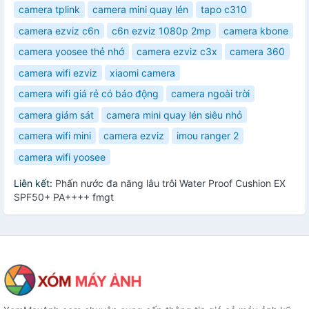
camera tplink
camera mini quay lén
tapo c310
camera ezviz c6n
c6n ezviz 1080p 2mp
camera kbone
camera yoosee thẻ nhớ
camera ezviz c3x
camera 360
camera wifi ezviz
xiaomi camera
camera wifi giá rẻ có báo động
camera ngoài trời
camera giám sát
camera mini quay lén siêu nhỏ
camera wifi mini
camera ezviz
imou ranger 2
camera wifi yoosee
Liên kết:
Phấn nước đa năng lâu trôi Water Proof Cushion EX
SPF50+ PA++++ fmgt