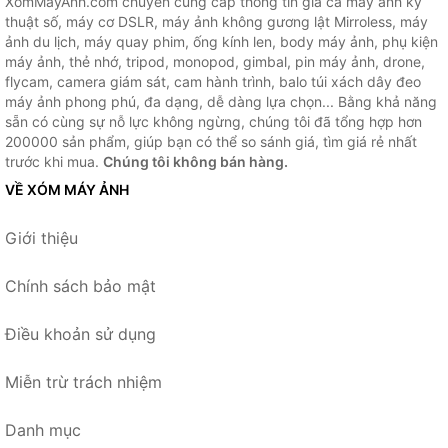
XomMayAnh.com chuyên cung cấp thông tin giá cả máy ảnh kỹ
thuật số, máy cơ DSLR, máy ảnh không gương lật Mirroless, máy
ảnh du lịch, máy quay phim, ống kính len, body máy ảnh, phụ kiện
máy ảnh, thẻ nhớ, tripod, monopod, gimbal, pin máy ảnh, drone,
flycam, camera giám sát, cam hành trình, balo túi xách dây đeo
máy ảnh phong phú, đa dạng, dễ dàng lựa chọn... Bằng khả năng
sẵn có cùng sự nỗ lực không ngừng, chúng tôi đã tổng hợp hơn
200000 sản phẩm, giúp bạn có thể so sánh giá, tìm giá rẻ nhất
trước khi mua.
Chúng tôi không bán hàng.
VỀ XÓM MÁY ẢNH
Giới thiệu
Chính sách bảo mật
Điều khoản sử dụng
Miễn trừ trách nhiệm
Danh mục