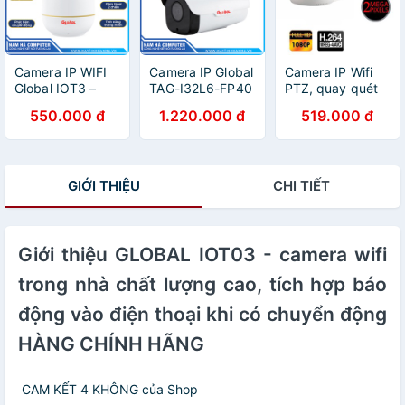
Camera IP WIFI
Camera IP Global
Camera IP Wifi
Global IOT3 –
TAG-I32L6-FP40
PTZ, quay quét
2.0Mpx 1080P
2.0M thân to
360°, Sever Việt
550.000 đ
1.220.000 đ
519.000 đ
FullHD
Nam, Đàm Thoại
2 Chiều, Báo
động di chuyển.
GIỚI THIỆU
CHI TIẾT
Giới thiệu GLOBAL IOT03 - camera wifi
trong nhà chất lượng cao, tích hợp báo
động vào điện thoại khi có chuyển động
HÀNG CHÍNH HÃNG
️️ CAM KẾT 4 KHÔNG của Shop