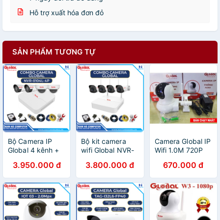
Hỗ trợ xuất hóa đơn đỏ
SẢN PHẨM TƯƠNG TỰ
Bộ Camera IP
Bộ kit camera
Camera Global IP
Global 4 kênh +
wifi Global NVR-
Wifi 1.0M 720P
4 mắt 2.0 bảo
0104M-W/TAG-
HD chính hãng
3.950.000 đ
3.800.000 đ
670.000 đ
hành 24 tháng
i32l3-FP40-W
.bh 24 tháng
cắm là chạy