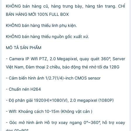
KHÔNG bán hàng cũ, hàng trưng bày, hàng tân trang. CHỈ
BÁN HÀNG MỚI 100% FULL BOX
KHÔNG bán hàng thiếu linh phụ kiện.
KHÔNG bán hàng thiếu nguồn gốc xuất xứ.
MÔ TẢ SẢN PHẨM
- Camera IP Wifi PTZ, 2.0 Megapixel, quay quét 360°, Server
Việt Nam, Đàm thoại 2 chiều, báo động thẻ nhớ tối đa 128G
- Cảm biến hình ảnh 1/2.7(1/4)-inch CMOS sensor
- Chuẩn nén H264
- Độ phân giải 1920(H)×1080(V), 2.0 megapixel (1080P)
- WifI: Khoảng cách 10-15m (Không vật cản )
- Góc mở hình ảnh Hỗ trợ xoay ngang 0°~360°, hỗ trợ xoay
dọc 0°~90°