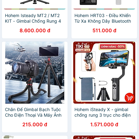
Hohem Isteady MT2 / MT2
Hohem HRT03 - Điều Khiển
KIT - Gimbal Chống Rung 4
Từ Xa Không Dây Bluetooth
Trong 1 Dành Cho
Cho Gimbal Hohem - Hàng
8.600.000 đ
511.000 đ
Smartphone, Camera Action,
chính hãng
Máy Ảnh Cỡ Nhỏ Và DSLR,
Tích Hợp Cảm Biến AI, Tải
Trọng 1.2Kg - Hàng chính
hãng
Chân Đế Gimbal Bạch Tuộc
Hohem iSteady X - gimbal
Cho Điện Thoại Và Máy Ảnh
chống rung 3 trục cho điện
YT-138A - Hàng Nhập Khẩu
thoại siêu nhỏ, siêu nhẹ.
215.000 đ
1.571.000 đ
Hàng chính hãng