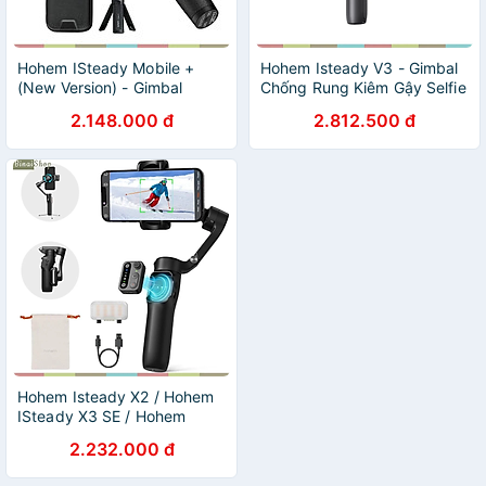
Hohem ISteady Mobile +
Hohem Isteady V3 - Gimbal
(New Version) - Gimbal
Chống Rung Kiêm Gậy Selfie
Chống Rung Dành Cho Điện
Cho Smartphone, Tích Hợp
2.148.000 đ
2.812.500 đ
Thoại, Nhận Diện Khuôn
AI, Điều Khiển Từ Xa, Tải
Mặt, Theo Dõi Chuyển Động,
Trọng 300g - Hàng chính
Hoạt Động 13 Giờ
hãng
Hohem Isteady X2 / Hohem
ISteady X3 SE / Hohem
ISteady X3 - Gimbal | Tay
2.232.000 đ
cầm chống rung có remote
điều khiển từ xa dùng cho