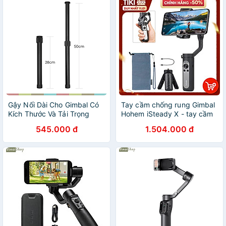
Gậy Nối Dài Cho Gimbal Có
Tay cầm chống rung Gimbal
Kích Thước Và Tải Trọng
Hohem iSteady X - tay cầm
Lớn, Chiều Cao Tối Đa
chống rung 3 trục cho điện
545.000 đ
1.504.000 đ
50cm- hàng nhập khẩu
thoại nhẹ nhất thế giới -
Hàng chính hãng