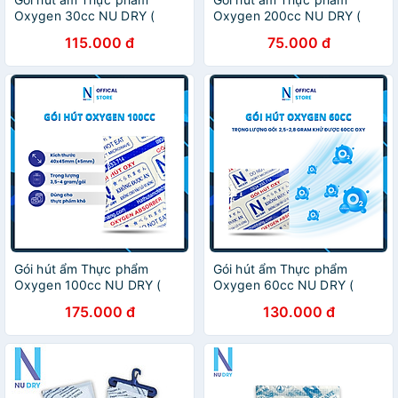
Oxygen 30cc NU DRY (
Oxygen 200cc NU DRY (
Hàng Chính Hãng ) dùng
Hàng Chính Hãng ) dùng
115.000 đ
75.000 đ
cho Bánh Trung Thu,các loại
cho Bánh Trung Thu,các loại
bánh, cá khô
bánh, cá khô
Gói hút ẩm Thực phẩm
Gói hút ẩm Thực phẩm
Oxygen 100cc NU DRY (
Oxygen 60cc NU DRY (
Hàng Chính Hãng ) dùng
Hàng Chính Hãng ) dùng
175.000 đ
130.000 đ
cho Bánh Trung Thu,các loại
cho Bánh Trung Thu,các loại
bánh, cá khô
bánh, cá khô