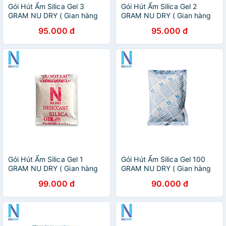
Gói Hút Ẩm Silica Gel 3
Gói Hút Ẩm Silica Gel 2
GRAM NU DRY ( Gian hàng
GRAM NU DRY ( Gian hàng
chính hãng ) dùng cho thực
chính hãng ) dùng cho thực
95.000 đ
95.000 đ
phẩm quần áo dày dép
phẩm quần áo dày dép
đóng túi 1kg
đóng túi 1kg
Gói Hút Ẩm Silica Gel 1
Gói Hút Ẩm Silica Gel 100
GRAM NU DRY ( Gian hàng
GRAM NU DRY ( Gian hàng
chính hãng ) dùng cho dược
chính hãng ) dùng cho máy
99.000 đ
90.000 đ
phẩm quần áo dày dép
ảnh túi xách quần áo giày
đóng túi 1kg
dép nhà kho đóng túi 1kg