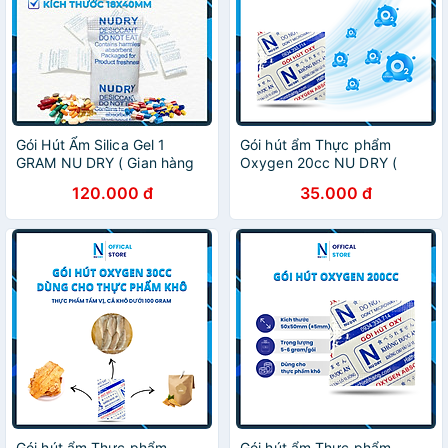
Gói Hút Ẩm Silica Gel 1
Gói hút ẩm Thực phẩm
GRAM NU DRY ( Gian hàng
Oxygen 20cc NU DRY (
chính hãng ) dùng cho dược
Hàng Chính Hãng ) dùng
120.000 đ
35.000 đ
phẩm đóng túi 1kg
cho Bánh Trung Thu,các loại
bánh, cá khô
Gói hút ẩm Thực phẩm
Gói hút ẩm Thực phẩm