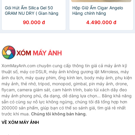
Gói Hút Ẩm Silica Gel 50
Hộp Giữ Ẩm Cigar Angelo
GRAM NU DRY ( Gian hàng
Hàng chính hãng
chính hãng ) dùng cho máy
90.000 đ
4.490.000 đ
ảnh túi xách quần áo giày
dép nhà kho đóng túi 1kg
XomMayAnh.com chuyên cung cấp thông tin giá cả máy ảnh kỹ
thuật số, máy cơ DSLR, máy ảnh không gương lật Mirroless, máy
ảnh du lịch, máy quay phim, ống kính len, body máy ảnh, phụ kiện
máy ảnh, thẻ nhớ, tripod, monopod, gimbal, pin máy ảnh, drone,
flycam, camera giám sát, cam hành trình, balo túi xách dây đeo
máy ảnh phong phú, đa dạng, dễ dàng lựa chọn... Bằng khả năng
sẵn có cùng sự nỗ lực không ngừng, chúng tôi đã tổng hợp hơn
200000 sản phẩm, giúp bạn có thể so sánh giá, tìm giá rẻ nhất
trước khi mua.
Chúng tôi không bán hàng.
VỀ XÓM MÁY ẢNH