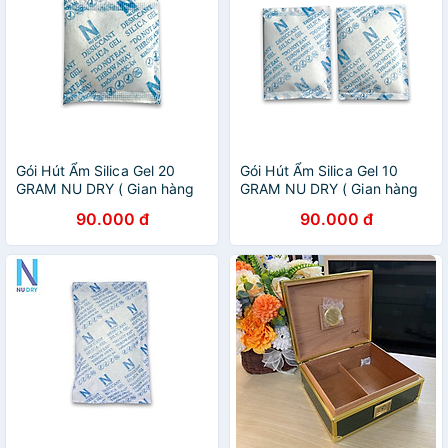
Gói Hút Ẩm Silica Gel 20
Gói Hút Ẩm Silica Gel 10
GRAM NU DRY ( Gian hàng
GRAM NU DRY ( Gian hàng
chính hãng ) dùng cho máy
chính hãng ) dùng cho máy
90.000 đ
90.000 đ
ảnh túi xách quần áo giày
ảnh túi xách quần áo giày
dép nhà kho đóng túi 1kg
dép nhà kho đóng túi 1kg