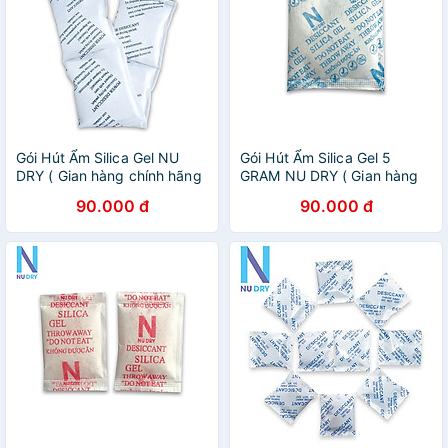
Gói Hút Ẩm Silica Gel NU
Gói Hút Ẩm Silica Gel 5
DRY ( Gian hàng chính hãng
GRAM NU DRY ( Gian hàng
) dùng cho thực phẩm quần
chính hãng ) dùng cho thực
90.000 đ
90.000 đ
áo giày dép đóng túi 1Kg
phẩm quần áo dày dép
đóng túi 1kg